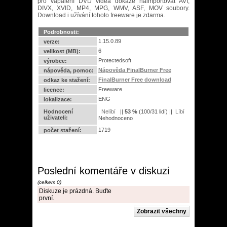
pro vapálení DVD videa dokáže naimportovat AVI,
DIVX, XVID, MP4, MPG, WMV, ASF, MOV soubory.
Download i užívání tohoto freeware je zdarma.
Podrobnosti:
1.15.0.89
verze:
6
velikost (MB):
Protectedsoft
výrobce:
Nápověda FinalBurner Free
nápověda, pomoc:
FinalBurner Free download
odkaz ke stažení:
Freeware
licence:
ENG
lokalizace:
Hodnocení
||
53
%
(
100
/
31 lidí
) ||
uživateli:
Nehodnoceno
1719
počet stažení:
Poslední komentáře v diskuzi
(celkem 0)
Diskuze je prázdná. Buďte
první.