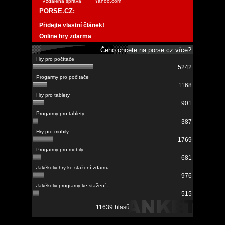
Vzdálená správa
Yahoo.com
PORSE.CZ:
Přidejte vlastní článek!
Online hry zdarma
Čeho chcete na porse.cz více?
5242
1168
901
387
1769
681
976
515
11639 hlasů