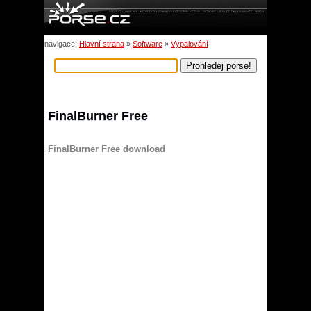
navigace:
Hlavní strana
»
Software
»
Vypalování
FinalBurner Free
FinalBurner Free download