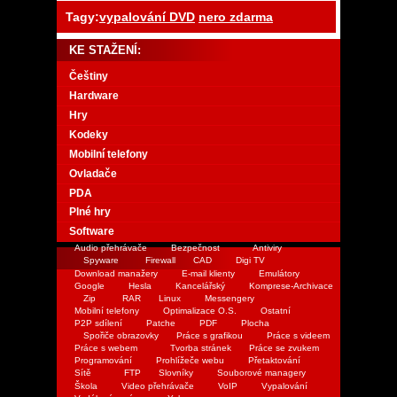
Tagy:
vypalování DVD
nero zdarma
KE STAŽENÍ:
Češtiny
Hardware
Hry
Kodeky
Mobilní telefony
Ovladače
PDA
Plné hry
Software
Audio přehrávače
Bezpečnost
Antiviry
Spyware
Firewall
CAD
Digi TV
Download manažery
E-mail klienty
Emulátory
Google
Hesla
Kancelářský
Komprese-Archivace
Zip
RAR
Linux
Messengery
Mobilní telefony
Optimalizace O.S.
Ostatní
P2P sdílení
Patche
PDF
Plocha
Spořiče obrazovky
Práce s grafikou
Práce s videem
Práce s webem
Tvorba stránek
Práce se zvukem
Programování
Prohlížeče webu
Přetaktování
Sítě
FTP
Slovníky
Souborové managery
Škola
Video přehrávače
VoIP
Vypalování