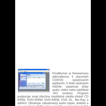
FinalBurner je freewarovou
alternatiovou k placeným
CD/DVD vypalovacím
aplikacím. S tímto nástrojem
můžete vypalovat disky
audio, video nebo například
.ISO soubory. Program
podporuje snad všechna myslitelná média včetně CD
R/RW, DVD+R/RW, DVD-R/RW, DVD DL, Blu-Ray a
dalších. Obsahuje zabudovaný audio ripper, dokáže a