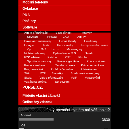
Mobilní telefony
Ovladače
PDA
Plné hry
Software
Audio přehrávače
Bezpečnost
Antiviry
Spyware
Firewall
CAD
Digi TV
Download manažery
E-mail klienty
Emulátory
Google
Hesla
Kancelářský
Komprese-Archivace
Zip
RAR
Linux
Messengery
Mobilní telefony
Optimalizace O.S.
Ostatní
P2P sdílení
Patche
PDF
Plocha
Spořiče obrazovky
Práce s grafikou
Práce s videem
Práce s webem
Tvorba stránek
Práce se zvukem
Programování
Prohlížeče webu
Přetaktování
Sítě
FTP
Slovníky
Souborové managery
Škola
Video přehrávače
VoIP
Vypalování
Vzdálená správa
Yahoo.com
PORSE.CZ:
Přidejte vlastní článek!
Online hry zdarma
Jaký operační systém má váš tablet?
3830