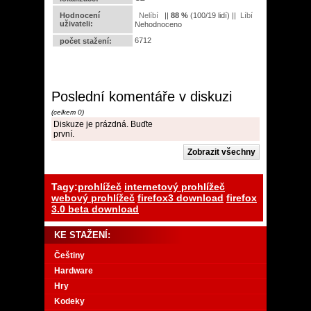
Hodnocení
||
88
%
(
100
/
19 lidí
) ||
uživateli:
Nehodnoceno
6712
počet stažení:
Poslední komentáře v diskuzi
(celkem 0)
Diskuze je prázdná. Buďte
první.
Tagy:
prohlížeč
internetový prohlížeč
webový prohlížeč
firefox3 download
firefox
3.0 beta download
KE STAŽENÍ:
Češtiny
Hardware
Hry
Kodeky