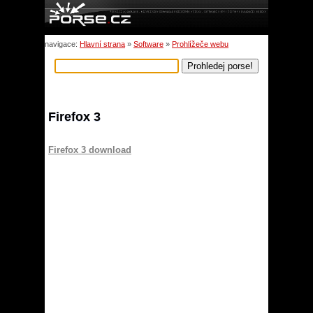
navigace:
Hlavní strana
»
Software
»
Prohlížeče webu
Firefox 3
Firefox 3 download