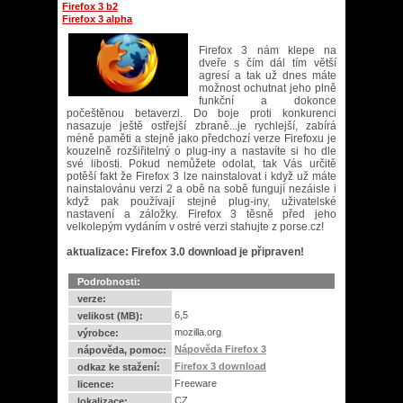
Firefox 3 b2
Firefox 3 alpha
Firefox 3 nám klepe na
dveře s čím dál tím větší
agresí a tak už dnes máte
možnost ochutnat jeho plně
funkční a dokonce
počeštěnou betaverzi. Do boje proti konkurenci
nasazuje ještě ostřejší zbraně...je rychlejší, zabírá
méně paměti a stejně jako předchozí verze Firefoxu je
kouzelně rozšiřitelný o plug-iny a nastavíte si ho dle
své libosti. Pokud nemůžete odolat, tak Vás určitě
potěší fakt že Firefox 3 lze nainstalovat i když už máte
nainstalovánu verzi 2 a obě na sobě fungují nezáisle i
když pak používají stejné plug-iny, uživatelské
nastavení a záložky. Firefox 3 těsně před jeho
velkolepým vydáním v ostré verzi stahujte z porse.cz!
aktualizace: Firefox 3.0 download je připraven!
Podrobnosti:
verze:
6,5
velikost (MB):
mozilla.org
výrobce:
Nápověda Firefox 3
nápověda, pomoc:
Firefox 3 download
odkaz ke stažení:
Freeware
licence:
CZ
lokalizace: