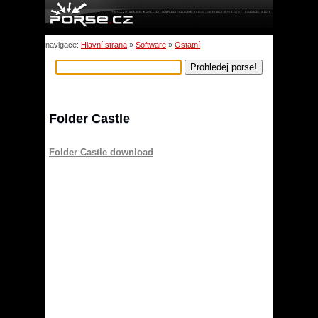
navigace:
Hlavní strana
»
Software
»
Ostatní
Folder Castle
Folder Castle download