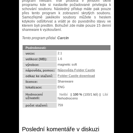
program hledání. Vše probíhá v jendom okně
programu kde si nastavíte požadované privilegia k
schování souboru. Následný přístup máte pak pouze
přes tento program k zobrazení skrytých souboru.
Samozřejmě jakékoliv soubory můžete s heslem
kdykoliv odšiforvat a vrátit je do puvodního stavu ve
kterem byli predtim. Bohužel zde máte pouze 15 denní
shareware k vyzkoušení.
Tento program přidal:
Carcin
Podrobnosti:
2.1
verze:
1.6
velikost (MB):
magnetic soft
výrobce:
Nápověda Folder Castle
nápověda, pomoc:
Folder Castle download
odkaz ke stažení:
Shareware
licence:
ENG
lokalizace:
Hodnocení
||
100
%
(
100
/
1 lidí
) ||
uživateli:
Nehodnoceno
759
počet stažení:
Poslední komentáře v diskuzi