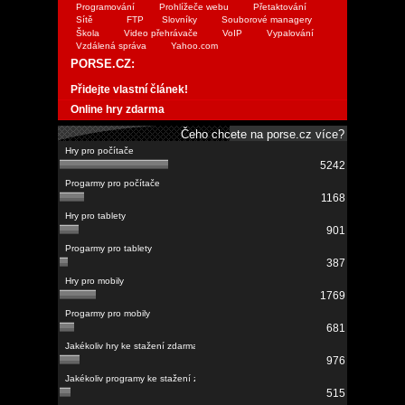
Programování
Prohlížeče webu
Přetaktování
Sítě
FTP
Slovníky
Souborové managery
Škola
Video přehrávače
VoIP
Vypalování
Vzdálená správa
Yahoo.com
PORSE.CZ:
Přidejte vlastní článek!
Online hry zdarma
Čeho chcete na porse.cz více?
5242
1168
901
387
1769
681
976
515