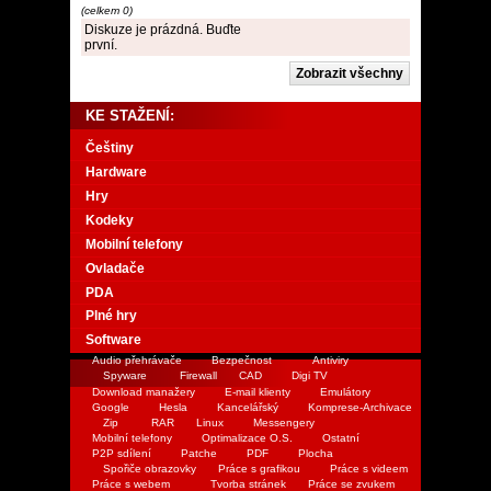
(celkem 0)
Diskuze je prázdná. Buďte
první.
KE STAŽENÍ:
Češtiny
Hardware
Hry
Kodeky
Mobilní telefony
Ovladače
PDA
Plné hry
Software
Audio přehrávače
Bezpečnost
Antiviry
Spyware
Firewall
CAD
Digi TV
Download manažery
E-mail klienty
Emulátory
Google
Hesla
Kancelářský
Komprese-Archivace
Zip
RAR
Linux
Messengery
Mobilní telefony
Optimalizace O.S.
Ostatní
P2P sdílení
Patche
PDF
Plocha
Spořiče obrazovky
Práce s grafikou
Práce s videem
Práce s webem
Tvorba stránek
Práce se zvukem