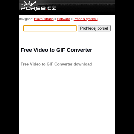
navigace:
Hlavní strana
»
Software
»
Práce s grafikou
Free Video to GIF Converter
Free Video to GIF Converter download