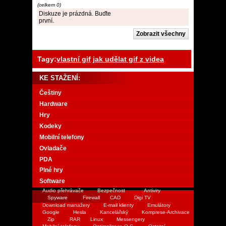
(celkem 0)
Diskuze je prázdná. Buďte
první.
Tagy:
vlastní gif
jak udělat gif z videa
KE STAŽENÍ:
Češtiny
Hardware
Hry
Kodeky
Mobilní telefony
Ovladače
PDA
Plné hry
Software
Audio přehrávače
Bezpečnost
Antiviry
Spyware
Firewall
CAD
Digi TV
Download manažery
E-mail klienty
Emulátory
Google
Hesla
Kancelářský
Komprese-Archivace
Zip
RAR
Linux
Messengery