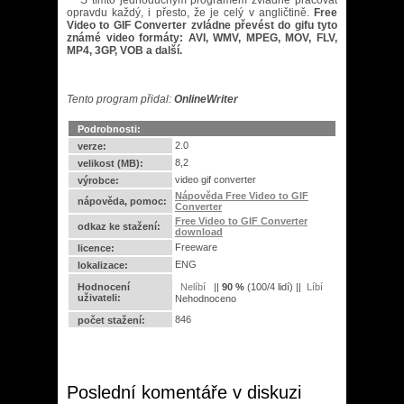
S tímto jednoduchým programem zvládne pracovat
opravdu každý, i přesto, že je celý v angličtině.
Free
Video to GIF Converter zvládne převést do gifu tyto
známé video formáty: AVI, WMV, MPEG, MOV, FLV,
MP4, 3GP, VOB a další.
Tento program přidal:
OnlineWriter
Podrobnosti:
2.0
verze:
8,2
velikost (MB):
video gif converter
výrobce:
Nápověda Free Video to GIF
nápověda, pomoc:
Converter
Free Video to GIF Converter
odkaz ke stažení:
download
Freeware
licence:
ENG
lokalizace:
Hodnocení
||
90
%
(
100
/
4 lidí
) ||
uživateli:
Nehodnoceno
846
počet stažení:
Poslední komentáře v diskuzi