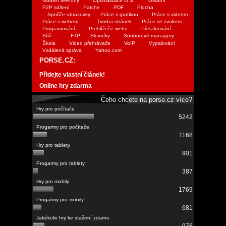
Mobilní telefony
Optimalizace O.S.
Ostatní
P2P sdílení
Patche
PDF
Plocha
Spořiče obrazovky
Práce s grafikou
Práce s videem
Práce s webem
Tvorba stránek
Práce se zvukem
Programování
Prohlížeče webu
Přetaktování
Sítě
FTP
Slovníky
Souborové managery
Škola
Video přehrávače
VoIP
Vypalování
Vzdálená správa
Yahoo.com
PORSE.CZ:
Přidejte vlastní článek!
Online hry zdarma
Čeho chcete na porse.cz více?
5242
1168
901
387
1769
681
976