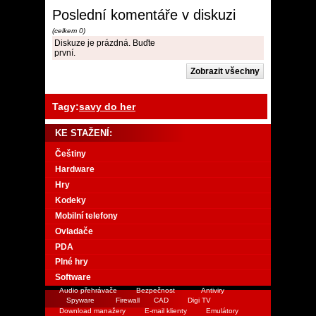
Poslední komentáře v diskuzi
(celkem 0)
Diskuze je prázdná. Buďte
první.
Tagy:
savy do her
KE STAŽENÍ:
Češtiny
Hardware
Hry
Kodeky
Mobilní telefony
Ovladače
PDA
Plné hry
Software
Audio přehrávače
Bezpečnost
Antiviry
Spyware
Firewall
CAD
Digi TV
Download manažery
E-mail klienty
Emulátory