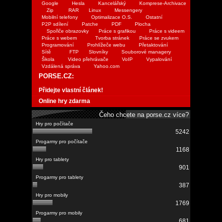
Google
Hesla
Kancelářský
Komprese-Archivace
Zip
RAR
Linux
Messengery
Mobilní telefony
Optimalizace O.S.
Ostatní
P2P sdílení
Patche
PDF
Plocha
Spořiče obrazovky
Práce s grafikou
Práce s videem
Práce s webem
Tvorba stránek
Práce se zvukem
Programování
Prohlížeče webu
Přetaktování
Sítě
FTP
Slovníky
Souborové managery
Škola
Video přehrávače
VoIP
Vypalování
Vzdálená správa
Yahoo.com
PORSE.CZ:
Přidejte vlastní článek!
Online hry zdarma
Čeho chcete na porse.cz více?
5242
1168
901
387
1769
681