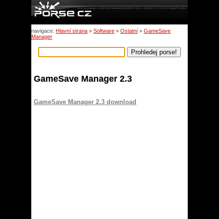
navigace:
Hlavní strana
»
Software
»
Ostatní
»
GameSave
Manager
GameSave Manager 2.3
GameSave Manager 2.3 download