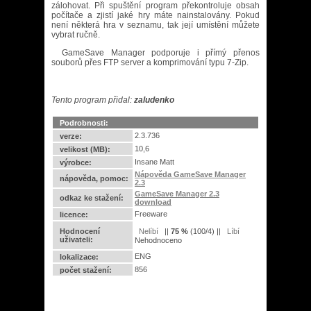
zálohovat. Při spuštění program překontroluje obsah
počítače a zjistí jaké hry máte nainstalovány. Pokud
není některá hra v seznamu, tak její umístění můžete
vybrat ručně.
GameSave Manager podporuje i přímý přenos
souborů přes FTP server a komprimování typu 7-Zip.
Tento program přidal:
zaludenko
Podrobnosti:
2.3.736
verze:
10,6
velikost (MB):
Insane Matt
výrobce:
Nápověda GameSave Manager
nápověda, pomoc:
2.3
GameSave Manager 2.3
odkaz ke stažení:
download
Freeware
licence:
Hodnocení
||
75
%
(
100
/
4
) ||
uživateli:
Nehodnoceno
ENG
lokalizace:
856
počet stažení: