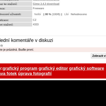
Gimp 2.4.3 download
az ke stažení:
Freeware
ence:
nocení uživateli:
||
80
%
(
100
/
8
) ||
Nehodnoceno
CZ
alizace:
4333
et stažení:
lední komentáře v diskuzi
 0)
e je prázdná. Buďte první.
y:
grafický program
grafický editor
grafický software
va fotek
úprava fotografií