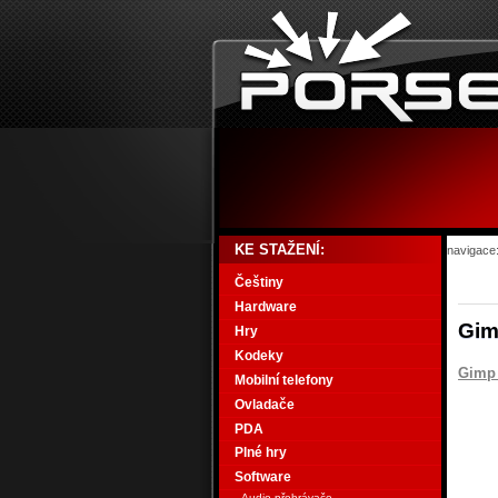
KE STAŽENÍ:
navigace
Češtiny
Hardware
Gim
Hry
Kodeky
Gimp 
Mobilní telefony
Ovladače
PDA
Plné hry
Software
Audio přehrávače