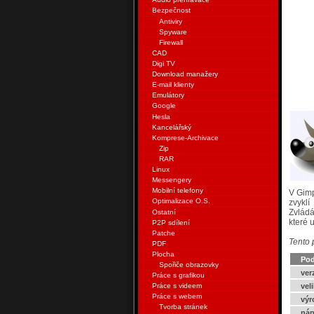
Bezpečnost
Antiviry
Spyware
Firewall
CAD
Digi TV
Download manažery
E-mail klienty
Emulátory
Google
Hesla
Kancelářský
Komprese-Archivace
Zip
RAR
Linux
Messengery
Mobilní telefony
V Gimp
Optimalizace O.S.
zvyklí
Zvládá
Ostatní
které 
P2P sdílení
Patche
Tento 
PDF
Plocha
Pod
Spořiče obrazovky
ver
Práce s grafikou
vel
Práce s videem
Práce s webem
výr
Tvorba stránek
náp