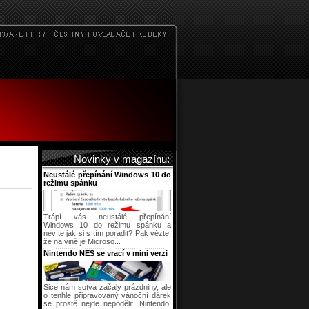
Novinky v magazínu:
Neustálé přepínání Windows 10 do
režimu spánku
Trápí vás neustálé přepínání
Windows 10 do režimu spánku a
nevíte jak si s tím poradit? Pak vězte,
že na vině je Microso...
Nintendo NES se vrací v mini verzi
Sice nám sotva začaly prázdniny, ale
o tenhle připravovaný vánoční dárek
se prostě nejde nepodělit. Nintendo,