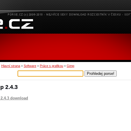
:
Hlavní strana
»
Software
»
Práce s grafikou
»
Gimp
p 2.4.3
2.4.3 download