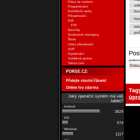
Práce se zvukem
odk
Programování
Prohlížeče webu
lic
Přetaktování
Hod
Sítě
FTP
lok
Slovníky
poč
Souborové managery
Škola
Video přehrávače
VoIP
Pos
Vypalování
Vzdálená správa
(celkem
Yahoo.com
Diskuz
PORSE.CZ:
Přidejte vlastní článek!
Online hry zdarma
Tag
Jaký operační systém má váš
úpra
tablet?
3829
574
1117