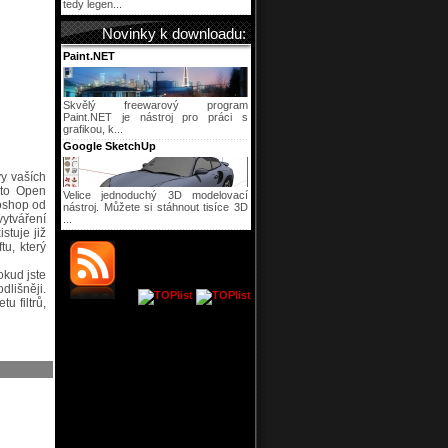
tedy legen...
Novinky k downloadu:
Paint.NET
Skvělý freewarový program
Paint.NET je nástroj pro práci s
grafikou, k...
Google SketchUp
vy vaších
 to Open
Velice jednoduchý 3D modelovací
oshop od
nástroj. Můžete si stáhnout tisíce 3D
ytváření
...
stuje již
tu, který
okud jste
lišněji.
u filtrů,