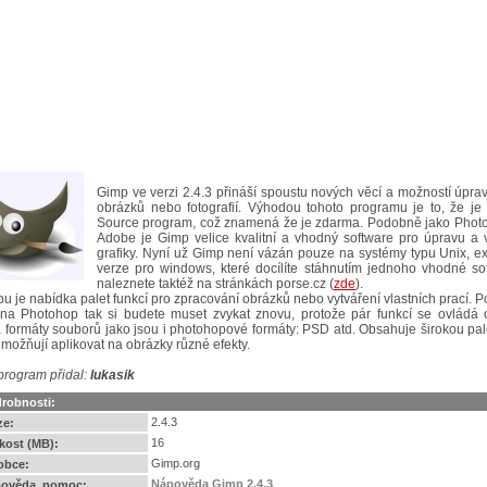
Gimp ve verzi 2.4.3 přináší spoustu nových věcí a možností úpra
obrázků nebo fotografií. Výhodou tohoto programu je to, že je
Source program, což znamená že je zdarma. Podobně jako Phot
Adobe je Gimp velice kvalitní a vhodný software pro úpravu a v
grafiky. Nyní už Gimp není vázán pouze na systémy typu Unix, exi
verze pro windows, které docílíte stáhnutím jednoho vhodné sof
naleznete taktéž na stránkách porse.cz (
zde
).
u je nabídka palet funkcí pro zpracování obrázků nebo vytváření vlastních prací. P
 na Photohop tak si budete muset zvykat znovu, protože pár funkcí se ovládá od
 formáty souborů jako jsou i photohopové formáty: PSD atd. Obsahuje širokou palet
umožňují aplikovat na obrázky různé efekty.
program přidal:
lukasik
robnosti:
2.4.3
ze:
16
ikost (MB):
Gimp.org
obce:
Nápověda Gimp 2.4.3
ověda, pomoc: