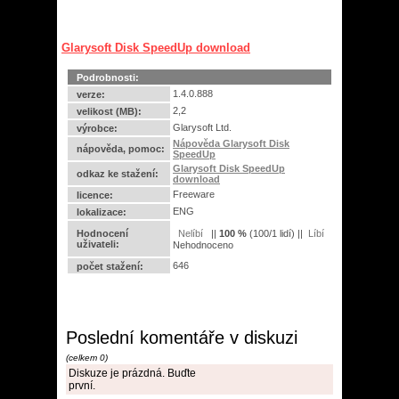
Glarysoft Disk SpeedUp download
Podrobnosti:
1.4.0.888
verze:
2,2
velikost (MB):
Glarysoft Ltd.
výrobce:
Nápověda Glarysoft Disk
nápověda, pomoc:
SpeedUp
Glarysoft Disk SpeedUp
odkaz ke stažení:
download
Freeware
licence:
ENG
lokalizace:
Hodnocení
||
100
%
(
100
/
1 lidí
) ||
uživateli:
Nehodnoceno
646
počet stažení:
Poslední komentáře v diskuzi
(celkem 0)
Diskuze je prázdná. Buďte
první.