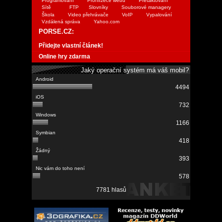
Programování
Prohlížeče webu
Přetaktování
Sítě
FTP
Slovníky
Souborové managery
Škola
Video přehrávače
VoIP
Vypalování
Vzdálená správa
Yahoo.com
PORSE.CZ:
Přidejte vlastní článek!
Online hry zdarma
Jaký operační systém má váš mobil?
4494
732
1166
418
393
578
7781 hlasů