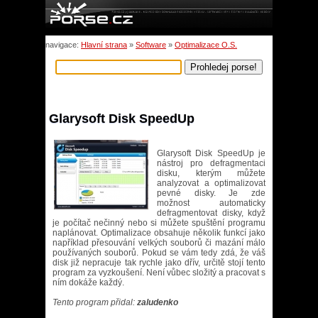
navigace:
Hlavní strana
»
Software
»
Optimalizace O.S.
Glarysoft Disk SpeedUp
Glarysoft Disk SpeedUp je
nástroj pro defragmentaci
disku, kterým můžete
analyzovat a optimalizovat
pevné disky. Je zde
možnost automaticky
defragmentovat disky, když
je počítač nečinný nebo si můžete spuštění programu
naplánovat. Optimalizace obsahuje několik funkcí jako
například přesouvání velkých souborů či mazání málo
používaných souborů. Pokud se vám tedy zdá, že váš
disk již nepracuje tak rychle jako dřív, určitě stojí tento
program za vyzkoušení. Není vůbec složitý a pracovat s
ním dokáže každý.
Tento program přidal:
zaludenko