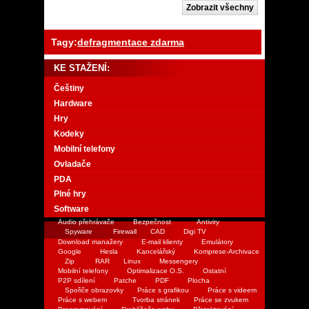
Tagy:
defragmentace zdarma
KE STAŽENÍ:
Češtiny
Hardware
Hry
Kodeky
Mobilní telefony
Ovladače
PDA
Plné hry
Software
Audio přehrávače
Bezpečnost
Antiviry
Spyware
Firewall
CAD
Digi TV
Download manažery
E-mail klienty
Emulátory
Google
Hesla
Kancelářský
Komprese-Archivace
Zip
RAR
Linux
Messengery
Mobilní telefony
Optimalizace O.S.
Ostatní
P2P sdílení
Patche
PDF
Plocha
Spořiče obrazovky
Práce s grafikou
Práce s videem
Práce s webem
Tvorba stránek
Práce se zvukem