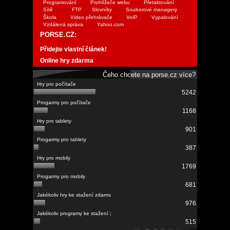
Programování
Prohlížeče webu
Přetaktování
Sítě
FTP
Slovníky
Souborové managery
Škola
Video přehrávače
VoIP
Vypalování
Vzdálená správa
Yahoo.com
PORSE.CZ:
Přidejte vlastní článek!
Online hry zdarma
Čeho chcete na porse.cz více?
5242
1168
901
387
1769
681
976
515