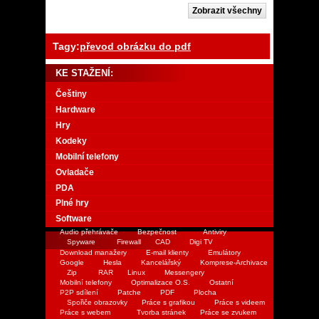
Tagy:
převod obrázku do pdf
KE STAŽENÍ:
Češtiny
Hardware
Hry
Kodeky
Mobilní telefony
Ovladače
PDA
Plné hry
Software
Audio přehrávače
Bezpečnost
Antiviry
Spyware
Firewall
CAD
Digi TV
Download manažery
E-mail klienty
Emulátory
Google
Hesla
Kancelářský
Komprese-Archivace
Zip
RAR
Linux
Messengery
Mobilní telefony
Optimalizace O.S.
Ostatní
P2P sdílení
Patche
PDF
Plocha
Spořiče obrazovky
Práce s grafikou
Práce s videem
Práce s webem
Tvorba stránek
Práce se zvukem