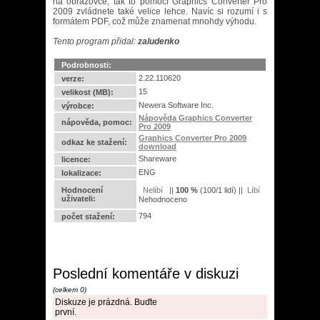
na obrazovce, tak to pomocí Graphics Converter Pro
2009 zvládnete také velice lehce. Navíc si rozumí i s
formátem PDF, což může znamenat mnohdy výhodu.
Tento program přidal:
zaludenko
Podrobnosti:
2.22.110620
verze:
15
velikost (MB):
Newera Software Inc.
výrobce:
Nápověda Graphics Converter
nápověda, pomoc:
Pro 2009
Graphics Converter Pro 2009
odkaz ke stažení:
download
Shareware
licence:
ENG
lokalizace:
Hodnocení
||
100
%
(
100
/
1 lidí
) ||
uživateli:
Nehodnoceno
794
počet stažení:
Poslední komentáře v diskuzi
(celkem 0)
Diskuze je prázdná. Buďte
první.