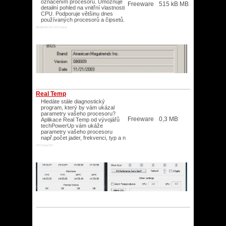
označením procesoru. Umožňuje
Freeware
515 kB MB
detailní pohled na vnitřní vlastnosti
CPU. Podporuje většinu dnes
používaných procesorů a čipsetů.
95/98/ME/NT/XP/Vista/
Real Temp
Hledáte stále diagnostický
program, který by vám ukázal
parametry vašeho procesoru?
Freeware
0,3 MB
Aplikace Real Temp od vývojářů
techPowerUp vám ukáže
parametry vašeho procesoru
např.počet jader, frekvenci, typ a n
XP/Vista/XP/