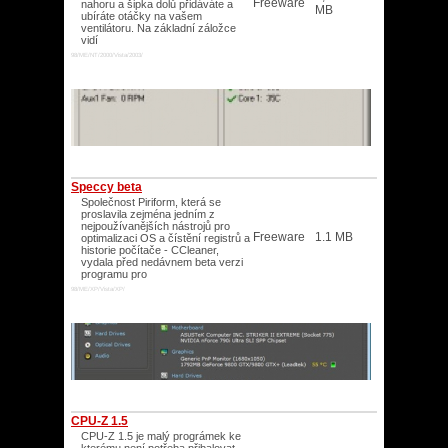
Freeware
nahoru a šipka dolů přidáváte a
MB
ubíráte otáčky na vašem
ventilátoru. Na základní záložce
vidí
98/ME/NT/2000/Vista/2003/
Speccy beta
Společnost Piriform, která se
proslavila zejména jedním z
nejpoužívanějších nástrojů pro
Freeware
1.1 MB
optimalizaci OS a čístění registrů a
historie počítače - CCleaner,
vydala před nedávnem beta verzi
programu pro
98/ME/XP/Vista/XP/
CPU-Z 1.5
CPU-Z 1.5 je malý prográmek ke