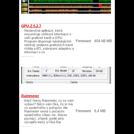
GPU-Z 0.2.7
Nenáročná aplikace, která
sesumíruje veškeré informace o
vaší grafické kartě a GPU.
Freeware
404 kB MB
Program disponuje následujícími
nástroji: podpora grafických karet
nVidia a ATI, zobrazení adaptéru a
informací o zo
2000/Vista/2003/
Rainmeter
Když řeknu Rainmeter, co se vám
vybaví? Něco vám říká, že to má
co společného s počasím. Ale
Freeware
6,4 MB
Rainmeter nemá s počasím
společného vůbec nic. Název
pochází, zřejmě, podle jeho
vývojáře který si říká Rai
XP/Vista/XP/