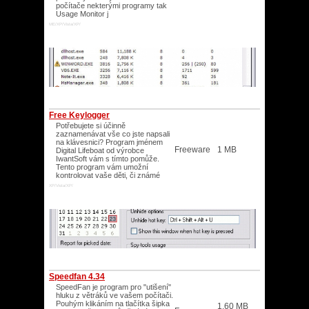
počítače nekterými programy tak
Usage Monitor j
ME/XP/Vista/XP/
Free Keylogger
Potřebujete si účinně
zaznamenávat vše co jste napsali
na klávesnici? Program jménem
Freeware
1 MB
Digital Lifeboat od výrobce
IwantSoft vám s tímto pomůže.
Tento program vám umožní
kontrolovat vaše děti, či známé
XP/Vista/XP/
Speedfan 4.34
SpeedFan je program pro "utišení"
hluku z větráků ve vašem počítači.
Pouhým klikáním na tlačítka šipka
1,60 MB