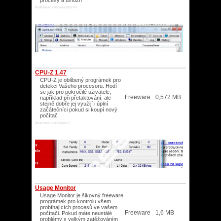
procesy a umožn
95/98/ME/NT/XP/Vista/2003/XP/
CPU-Z 1.47
CPU-Z je oblíbený prográmek pro
detekci Vašeho procesoru. Hodí
se jak pro pokročilé uživatele,
Freeware
0,572 MB
například při přetaktování, ale
stejně dobře jej využijí i úplní
začátečníci pokud si koupí nový
počítač
95/98/ME/NT/XP/Vista/XP/
Usage Monitor
Usage Monitor je šikovný freeware
prográmek pro kontrolu všem
probíhajících procesů ve vašem
Freeware
1,6 MB
počítači. Pokud máte neustálé
problémy s velkým zatěžováním