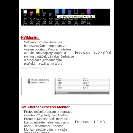
HWMonitor
Software pro monitorování
hardwarových komponent ve
vašem počítači. Program sleduje
Freeware
306 kB MB
aktuální stav teploty, napětí a
rychlosti otáček větráků. Jedná se
o program s jednoduchým
grafickým rozhraním a pre
95/98/ME/NT/2000/XP/Vista/2003/
Yet Another Process Monitor
Profesionální program pro správu
vašeho PC je tady! Yet Another
Process Monitor patří mezi elitu,
Freeware
1,2 MB
kterou můžete naleznout v jeho
oboru. Yet Another Process
Monitor sleduje všechny vaše