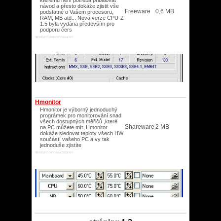
kterému není potřeba přibalovat
návod a přesto dokáže zjistit vše
Freeware
0,6 MB
podstatné o Vašem procesoru,
RAM, MB atd... Nová verze CPU-Z
1.5 byla vydána především pro
podporu čers
98/ME/NT/2000/XP/Vista/XP/
Hmonitor
Hmonitor je výborný jednoduchý
prográmek pro monitorování snad
všech dostupných měřičů ,které
Shareware
2 MB
na PC můžete mít. Hmonitor
dokáže sledovat teploty všech HW
součástí vašeho PC a vy tak
jednoduše zjistíte
98/ME/NT/XP/Vista/2003/XP/