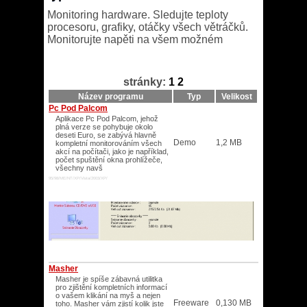
Monitoring hardware. Sledujte teploty
procesoru, grafiky, otáčky všech větráčků.
Monitorujte napěti na všem možném
stránky:
1
2
Název programu
Typ
Velikost
Pc Pod Palcom
Aplikace Pc Pod Palcom, jehož
plná verze se pohybuje okolo
deseti Euro, se zabývá hlavně
Demo
1,2 MB
kompletní monitorováním všech
akcí na počítači, jako je například,
počet spuštění okna prohlížeče,
všechny navš
95/98/ME/NT/XP/Vista/2003/XP/
Masher
Masher je spíše zábavná utilitka
pro zjištění kompletních informací
o vašem klikání na myš a nejen
Freeware
0,130 MB
toho. Masher vám zjistí kolik jste