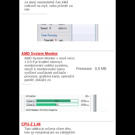
za daný nastavitelný čas klikli
celkově na myš, nebo průměr za
min
95/98/ME/NT/XP/Vista/2003/XP/
AMD System Monitor
AMD System Monitor v nové verzi
1.0.0.9 je kvalitní nástroj k
monitorování celého systému,
Freeware
0,9 MB
slouží k monitorování stavu
vytížení součástek počítače -
procesor, grafická karta, operační
paměť, dokáže zo
XP/Vista/XP/
CPU-Z 1.46
Tato utilitka je určena všem těm,
kdo se nespokojí jen se základním