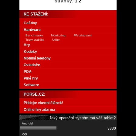
stránky:
1
2
KE STAŽENÍ:
Češtiny
Hardware
Benchmarky
Monitoring
Přetaktování
Testy stability
Utility
Hry
Kodeky
Mobilní telefony
Ovladače
PDA
Plné hry
Software
PORSE.CZ:
Přidejte vlastní článek!
Online hry zdarma
Jaký operační systém má váš tablet?
3830