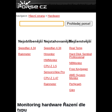
navigace:
Hlavní strana
»
Hardware
Nejoblíbenější
Nejstahovanější
Nejčerstvější
Speedfan 4.34
Speedfan 4.34
Real Temp
Rainmeter
Hmonitor
Hard Disk Sentinel
Professional
HWMonitor
NBMonitor
CPU-Z 1.5
Free Keylogger
SensorsView Pro
AMD System
CPU-Z 1.47
Monitor
Rainmeter
Perfgraph
Glint
Monitoring hardware Řazení dle
typu