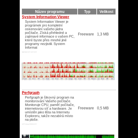
Název programu
Typ
Velikost
System Information Viewer
System Information Viewer je
prográmek pro kompletní
oskenování vašeho jádra
počítače. Získá přehledné a
Freeware
1,3 MB
zajímavé informace o vašem PC,
které byste přes mnohé jiné
programy nezjistili. System
Informat
98/ME/NT/XP/XP/
Perfgraph
Perfgraph je šikovný program na
monitorování Vašeho počítače.
Monitoruje CPU, paměť počítače,
Freeware
0,5 MB
internetovou síť a hardware. Je
umístěn jako lišta na Internetu
Exploreru, takže nezabírá místo
na ploše.
XP/Vista/2003/XP/