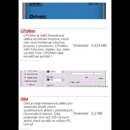
CPUMon
CPUMon je další freewarová
utilitka od Denise Kozlova, která
vám nyní monitoruje všechny
Freeware
0,425 MB
procesy v procesoru. CPUMon
měří frekvenci, teplotu, typ, nebo
výrobní číslo. CPUMon nijak
nezatěžuje počítač t
95/98/ME/NT/Vista/2003/
Glint
Glint je malá freewarová utilitka pro
sledování téměř všech
systémových aktivit v přehledných
Freeware
0,2 MB
různorodých barech. Glint
podporuje více než 100 různých
aktivit, které se dějí ve vašem PC.
Umí př
XP/Vista/XP/