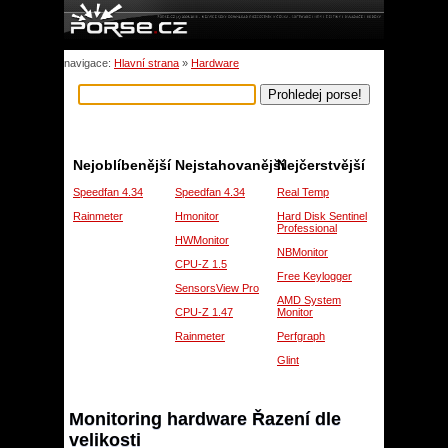
navigace:
Hlavní strana
»
Hardware
Nejoblíbenější
Nejstahovanější
Nejčerstvější
Speedfan 4.34
Speedfan 4.34
Real Temp
Rainmeter
Hmonitor
Hard Disk Sentinel
Professional
HWMonitor
NBMonitor
CPU-Z 1.5
Free Keylogger
SensorsView Pro
AMD System
CPU-Z 1.47
Monitor
Rainmeter
Perfgraph
Glint
Monitoring hardware Řazení dle
velikosti