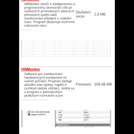
NBMonitor slouží k inteligentnímu a
progresivnímu skenování sítě po
veškerých provedených datových
Zkušební
2,8 MB
přenosech anebo také
verze
monitorování připojení v reálném
čase. Program disponuje možností
zobrazení názv
XP/Vista/XP/
HWMonitor
Software pro monitorování
hardwarových komponent ve
vašem počítači. Program sleduje
Freeware
306 kB MB
aktuální stav teploty, napětí a
rychlosti otáček větráků. Jedná se
o program s jednoduchým
grafickým rozhraním a pre
95/98/ME/NT/2000/XP/Vista/2003/