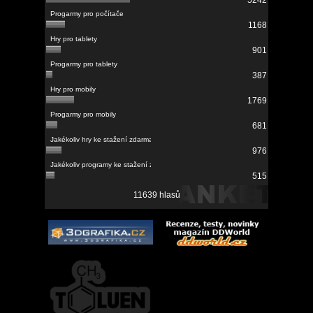
5242
1168
901
387
1769
681
976
515
11639 hlasů