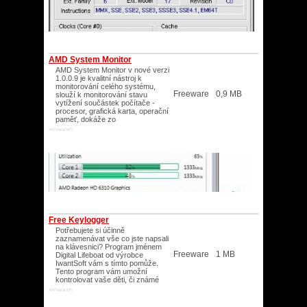
AMD System Monitor
AMD System Monitor v nové verzi
1.0.0.9 je kvalitní nástroj k
monitorování celého systému,
Freeware
0,9 MB
slouží k monitorování stavu
vytížení součástek počítače -
procesor, grafická karta, operační
paměť, dokáže zo
XP/Vista/XP/
Free Keylogger
Potřebujete si účinně
zaznamenávat vše co jste napsali
na klávesnici? Program jménem
Freeware
1 MB
Digital Lifeboat od výrobce
IwantSoft vám s tímto pomůže.
Tento program vám umožní
kontrolovat vaše děti, či známé
XP/Vista/XP/