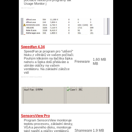
počítače nekterými programy tak
Usage Monitor j
ME/XP/Vista/XP/
Speedfan 4.34
SpeedFan je program pro "utišení"
hluku z větráků ve vašem počítači.
Pouhým klikáním na tlačítka šipka
1,60 MB
Freeware
nahoru a šipka dolů přidáváte a
MB
ubíráte otáčky na vašem
ventilátoru. Na základní záložce
vidí
98/ME/NT/2000/Vista/2003/
SensorsView Pro
Program SensorsView monitoruje
teplotu procesoru, základní desky,
VGA a pevného disku, monitoruje
Shareware
1,9 MB
také napětí a otáčky ventilátorů.