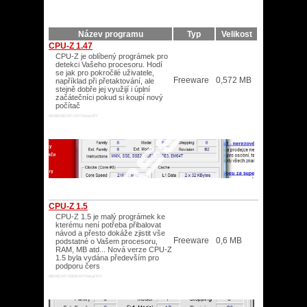
Název programu
Typ
Velikost
CPU-Z 1.47
CPU-Z je oblíbený prográmek pro
detekci Vašeho procesoru. Hodí
se jak pro pokročilé uživatele,
Freeware
0,572 MB
například při přetaktování, ale
stejně dobře jej využijí i úplní
začátečníci pokud si koupí nový
počítač
95/98/ME/NT/XP/Vista/XP/
CPU-Z 1.5
CPU-Z 1.5 je malý prográmek ke
kterému není potřeba přibalovat
návod a přesto dokáže zjistit vše
Freeware
0,6 MB
podstatné o Vašem procesoru,
RAM, MB atd... Nová verze CPU-Z
1.5 byla vydána především pro
podporu čers
98/ME/NT/2000/XP/Vista/XP/