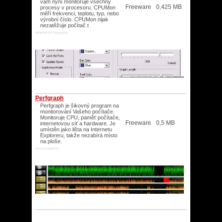
vám nyní monitoruje všechny
Freeware
0,425 MB
procesy v procesoru. CPUMon
měří frekvenci, teplotu, typ, nebo
výrobní číslo. CPUMon nijak
nezatěžuje počítač t
95/98/ME/NT/Vista/2003/
Perfgraph
Perfgraph je šikovný program na
monitorování Vašeho počítače.
Monitoruje CPU, paměť počítače,
Freeware
0,5 MB
internetovou síť a hardware. Je
umístěn jako lišta na Internetu
Exploreru, takže nezabírá místo
na ploše.
XP/Vista/2003/XP/