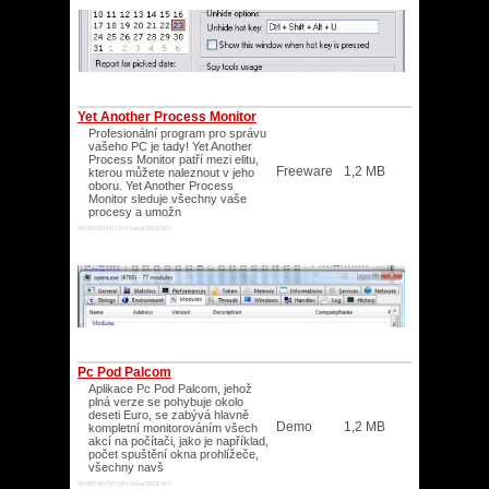
Yet Another Process Monitor
Profesionální program pro správu
vašeho PC je tady! Yet Another
Process Monitor patří mezi elitu,
Freeware
1,2 MB
kterou můžete naleznout v jeho
oboru. Yet Another Process
Monitor sleduje všechny vaše
procesy a umožn
95/98/ME/NT/XP/Vista/2003/XP/
Pc Pod Palcom
Aplikace Pc Pod Palcom, jehož
plná verze se pohybuje okolo
deseti Euro, se zabývá hlavně
Demo
1,2 MB
kompletní monitorováním všech
akcí na počítači, jako je například,
počet spuštění okna prohlížeče,
všechny navš
95/98/ME/NT/XP/Vista/2003/XP/