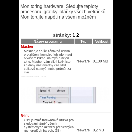
Monitoring hardware. Sledujte teploty
procesoru, grafiky, otáčky všech větráčků.
Monitorujte napěti na všem možném
stránky:
1
2
Název programu
Typ
Velikost
Masher
Masher je spíše zábavná utilitka
pro zjištění kompletních informací
o vašem klikání na myš a nejen
Freeware
0,130 MB
toho. Masher vám zjistí kolik jste
za daný nastavitelný čas klikli
celkově na myš, nebo průměr za
min
95/98/ME/NT/XP/Vista/2003/XP/
Glint
Glint je malá freewarová utilitka pro
sledování téměř všech
systémových aktivit v přehledných
Freeware
0,2 MB
různorodých barech. Glint