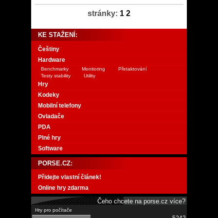
stránky:
1
2
KE STAŽENÍ:
Češtiny
Hardware
Benchmarky
Monitoring
Přetaktování
Testy stability
Utility
Hry
Kodeky
Mobilní telefony
Ovladače
PDA
Plné hry
Software
PORSE.CZ:
Přidejte vlastní článek!
Online hry zdarma
Čeho chcete na porse.cz více?