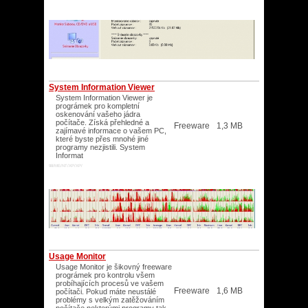
System Information Viewer
System Information Viewer je
prográmek pro kompletní
oskenování vašeho jádra
počítače. Získá přehledné a
Freeware
1,3 MB
zajímavé informace o vašem PC,
které byste přes mnohé jiné
programy nezjistili. System
Informat
98/ME/NT/XP/XP/
Usage Monitor
Usage Monitor je šikovný freeware
prográmek pro kontrolu všem
probíhajících procesů ve vašem
Freeware
1,6 MB
počítači. Pokud máte neustálé
problémy s velkým zatěžováním