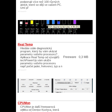
podporuje více než 100 různých
aktivit, které se dějí ve vašem PC.
Umí př
XP/Vista/XP/
Real Temp
Hledáte stále diagnostický
program, který by vám ukázal
parametry vašeho procesoru?
Freeware
0,3 MB
Aplikace Real Temp od vývojářů
techPowerUp vám ukáže
parametry vašeho procesoru
např.počet jader, frekvenci, typ a n
XP/Vista/XP/
CPUMon
CPUMon je další freewarová
utilitka od Denise Kozlova, která