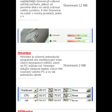
nejdůležitější činnosti při celkové
udržbě počítače, jelikož od
Shareware
12 MB
pevného disku se odvíjí svižnost
celého systému. K této činnosti je
na výběr z mnoha produktů, jeden
z n
95/98/ME/NT/XP/Vista/2003/XP/
Hmonitor
Hmonitor je výborný jednoduchý
prográmek pro monitorování snad
všech dostupných měřičů ,které
Shareware
2 MB
na PC můžete mít. Hmonitor
dokáže sledovat teploty všech HW
součástí vašeho PC a vy tak
jednoduše zjistíte
98/ME/NT/XP/Vista/2003/XP/
NBMonitor