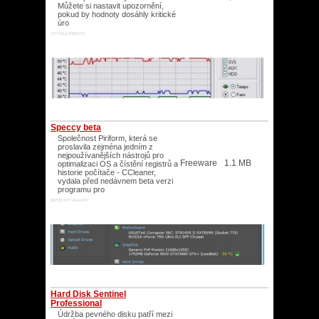
Můžete si nastavit upozornění,
pokud by hodnoty dosáhly kritické
úro
XP/Vista/2003/XP/
Speccy beta
Společnost Piriform, která se
proslavila zejména jedním z
nejpoužívanějších nástrojů pro
Freeware
1.1 MB
optimalizaci OS a čístění registrů a
historie počítače - CCleaner,
vydala před nedávnem beta verzi
programu pro
98/ME/XP/Vista/XP/
Hard Disk Sentinel
Professional
Údržba pevného disku patří mezi