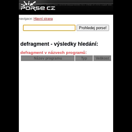
navigace:
Hlavní strana
defragment - výsledky hledání:
defragment v názvech programů:
Název programu
Typ
Velikost