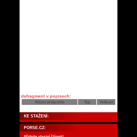
defragment v popisech:
Název programu
Typ
Velikost
KE STAŽENÍ:
PORSE.CZ:
Přidejte vlastní článek!