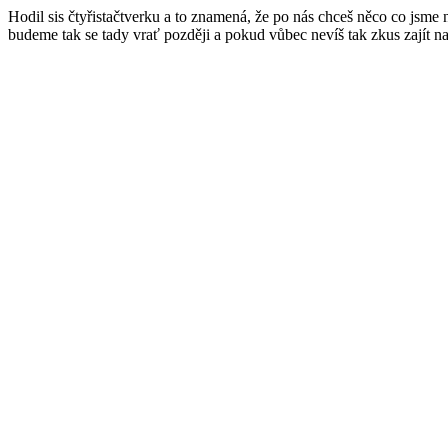
Hodil sis čtyřistačtverku a to znamená, že po nás chceš něco co jsme
budeme tak se tady vrať později a pokud vůbec nevíš tak zkus zajít n