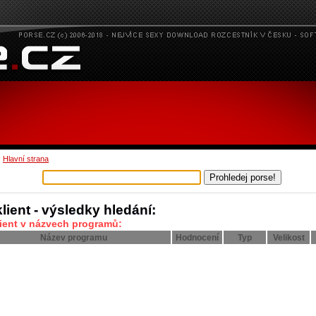
:
Hlavní strana
klient - výsledky hledání:
lient v názvech programů:
Název programu
Hodnocení
Typ
Velikost