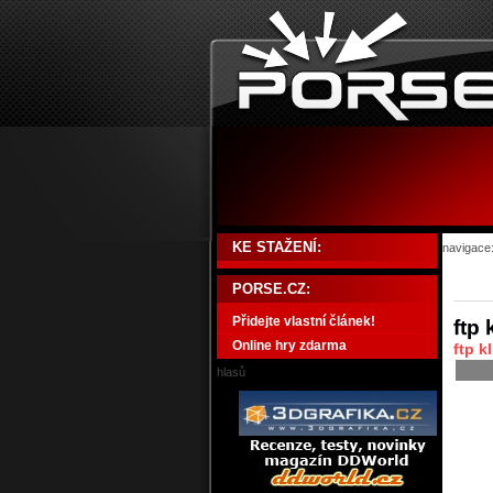
KE STAŽENÍ:
navigace
PORSE.CZ:
Přidejte vlastní článek!
ftp 
Online hry zdarma
ftp k
hlasů