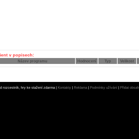
lient v popisech:
Název programu
Hodnocení
Typ
Velikost
 rozcestník, hry ke stažení zdarma |
Kontakty
|
Reklama
|
Podmínky užívání
|
Přidat obsah