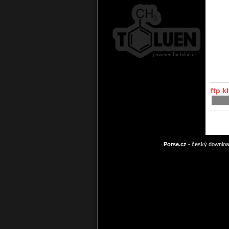
ftp k
Porse.cz
- český download