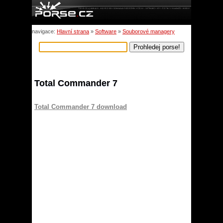
navigace:
Hlavní strana
»
Software
»
Souborové managery
Total Commander 7
Total Commander 7 download