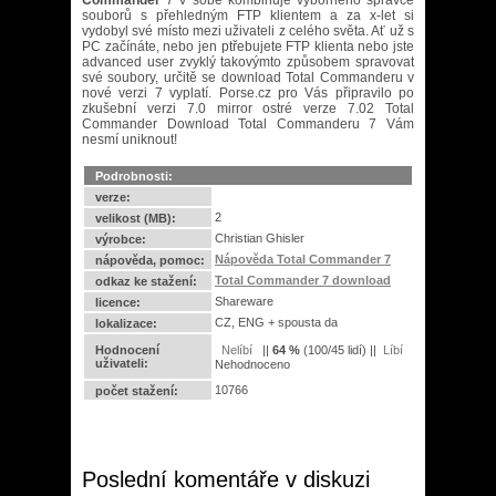
Commander
7 v sobě kombinuje výborného správce
souborů s přehledným FTP klientem a za x-let si
vydobyl své místo mezi uživateli z celého světa. Ať už s
PC začínáte, nebo jen ptřebujete FTP klienta nebo jste
advanced user zvyklý takovýmto způsobem spravovat
své soubory, určitě se download Total Commanderu v
nové verzi 7 vyplatí. Porse.cz pro Vás připravilo po
zkušební verzi 7.0 mirror ostré verze 7.02
Total
Commander
Download Total Commanderu 7 Vám
nesmí uniknout!
Podrobnosti:
verze:
2
velikost (MB):
Christian Ghisler
výrobce:
Nápověda Total Commander 7
nápověda, pomoc:
Total Commander 7 download
odkaz ke stažení:
Shareware
licence:
CZ, ENG + spousta da
lokalizace:
Hodnocení
||
64
%
(
100
/
45 lidí
) ||
uživateli:
Nehodnoceno
10766
počet stažení:
Poslední komentáře v diskuzi