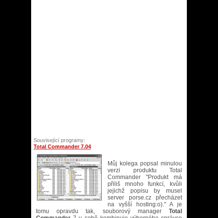
Související programy:
Total Commander 7.04
Můj kolega popsal minulou
verzi produktu
Total
Commander
"Produkt má
přiliš mnoho funkcí, kvůli
jejichž popisu by musel
server porse.cz přecházet
na vyšší hosting:o)." A je
tomu opravdu tak, souborový manager
Total