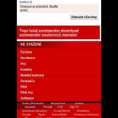
(celkem 0)
Diskuze je prázdná. Buďte
první.
Tagy:
total commander download
commander
souborový manažer
KE STAŽENÍ:
Češtiny
Hardware
Hry
Kodeky
Mobilní telefony
Ovladače
PDA
Plné hry
Software
Audio přehrávače
Bezpečnost
Antiviry
Spyware
Firewall
CAD
Digi TV
Download manažery
E-mail klienty
Emulátory
Google
Hesla
Kancelářský
Komprese-Archivace