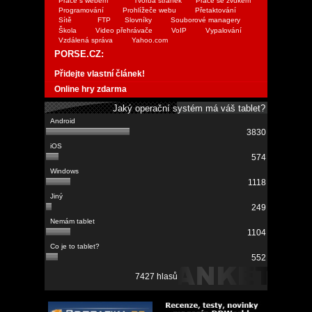
Práce s webem
Tvorba stránek
Práce se zvukem
Programování
Prohlížeče webu
Přetaktování
Sítě
FTP
Slovníky
Souborové managery
Škola
Video přehrávače
VoIP
Vypalování
Vzdálená správa
Yahoo.com
PORSE.CZ:
Přidejte vlastní článek!
Online hry zdarma
Jaký operační systém má váš tablet?
3830
574
1118
249
1104
552
7427 hlasů