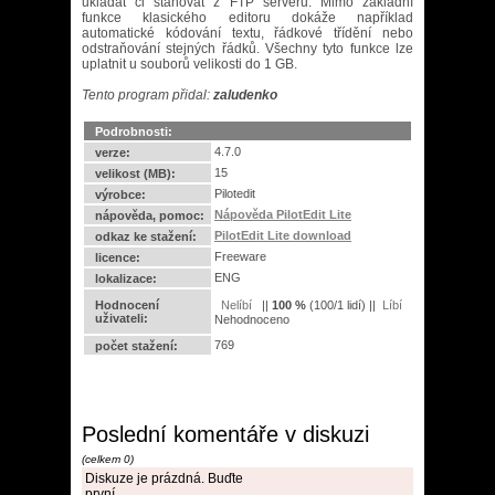
ukládat či stahovat z FTP serveru. Mimo základní
funkce klasického editoru dokáže například
automatické kódování textu, řádkové třídění nebo
odstraňování stejných řádků. Všechny tyto funkce lze
uplatnit u souborů velikosti do 1 GB.
Tento program přidal:
zaludenko
Podrobnosti:
4.7.0
verze:
15
velikost (MB):
Pilotedit
výrobce:
Nápověda PilotEdit Lite
nápověda, pomoc:
PilotEdit Lite download
odkaz ke stažení:
Freeware
licence:
ENG
lokalizace:
Hodnocení
||
100
%
(
100
/
1 lidí
) ||
uživateli:
Nehodnoceno
769
počet stažení:
Poslední komentáře v diskuzi
(celkem 0)
Diskuze je prázdná. Buďte
první.