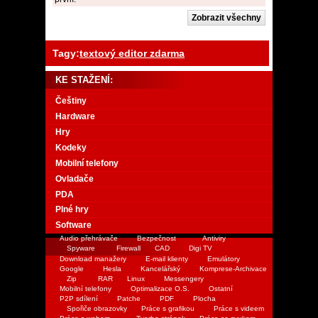
Tagy:
textový editor zdarma
KE STAŽENÍ:
Češtiny
Hardware
Hry
Kodeky
Mobilní telefony
Ovladače
PDA
Plné hry
Software
Audio přehrávače
Bezpečnost
Antiviry
Spyware
Firewall
CAD
Digi TV
Download manažery
E-mail klienty
Emulátory
Google
Hesla
Kancelářský
Komprese-Archivace
Zip
RAR
Linux
Messengery
Mobilní telefony
Optimalizace O.S.
Ostatní
P2P sdílení
Patche
PDF
Plocha
Spořiče obrazovky
Práce s grafikou
Práce s videem