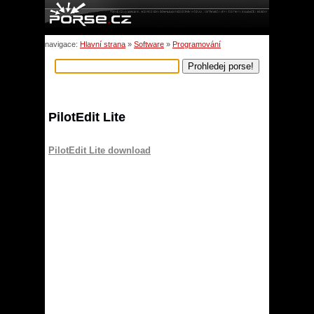
navigace:
Hlavní strana
»
Software
»
Programování
PilotEdit Lite
PilotEdit Lite download