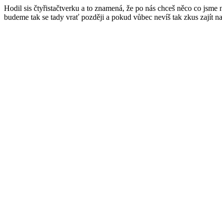
Hodil sis čtyřistačtverku a to znamená, že po nás chceš něco co jsme
budeme tak se tady vrať později a pokud vůbec nevíš tak zkus zajít n