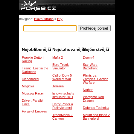
navigace:
Hlavní strana
»
Hry
Nejoblíbenější
Nejstahovanější
Nejčerstvější
Frankie Dettori
Mafia 2
Doom 4
Racing
Euro Truck
Star Wars
Titanic: Lost in the
Simulator
Battlefront
Darkness
Call of Duty 5
Plants vs.
Dishonored
World at War
Zombies: Garden
Warfare
Magicka
Terraria
Nether
Moscow Racer
landwirtschafts
simulator 2011
Wargame Red
Driver: Parallel
Dragon
Lines
Harry Potter a
Relikvie smrti
Defense Technica
Forge of Empires
TrackMania 2:
Mount and Blade 2
Canyon
Bannerlord