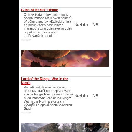
Guns of Icarus: Online
Onlinové akční hry mají mnoho
podob, mnoho rozličných námětů,
příběhů a postav. Následující hra
Novinka
MB
se podle všech dostupných
informací stane velmi rychle velmi
populární a to ve všech
zmiňovaných aspekte
XP/Vista/XP/
Lord of the Rings: War in the
North
Po delší odmlce se nám opět
představí další herní zpracování
slavné trilogie Pán prstenů. Hra se
Novinka
MB
bude jmenovat Lord of the Rings:
War in the North a stojí za ní
vývojáři ze společnosti Snowblind
Studi
XP/Vista/XP/