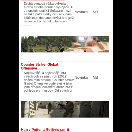
Druhá světová válka ovlivnila
tvorbu mnoha herních vývojářů. Ti
ze společnosti X1 Software mezi
Novinka
MB
ně také patří a díky nim se k nám
ještě letos dostane skvělá hra, jejíž
název je Iron Front: Liberation
XP/Vista/XP/
Counter Strike: Global
Offensive
Nejslavnější a nejhranější hra
všech dob se příští rok (2012)
Novinka
MB
dočká reinkarnace. Counter Strike:
Global Offensive bude stejně jako i
jeho předchůdci akční online hra z
pohledu první osoby. Od svých př
Harry Potter a Relikvie smrti