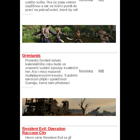
Novinka
MB
celého světa. Hra se stala velmni
úspěšnou a tak se tvůrci pustili do
prací na pokračování, které by mě
XP/Vista/XP/
Grimlands
Poslední čtvrtletí tohoto
kalendářního roku bude ve
znamení vydání spousty kvalitních
Novinka
MB
her. A to i mezi masivně
multiplayerovými kousky. S jedním
takovým přijde i společnost
Gamigo, která nám představí
XP/Vista/XP/
Resident Evil: Operation
Raccoon City
Herní série Resident Evil se již