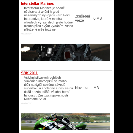
Interstellar Marines
Interstellar Marines je hodně
očekávaná akční hra od
nezávislých vývojářů Zero Point
Zkušební
0 MB
Interactive, která v mnoha
verze
ohledech vyráží dech ještě hodně
dlouho před svým vydáním. Video
přiložené níže totiž ne
XP/Vista/XP/
SBK 2011
Všichni příznivci rychlých
silničních motocyklů se mohou
těšit na další sezónu závodů
Novinka
MB
superbiků a společně s nimi se na
další sezónu těší i všichni herní
fanoušci. Zástupci společností
Milestone Studi
XP/Vista/XP/