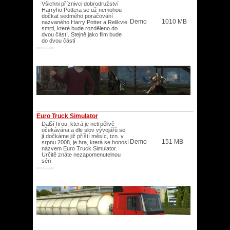
Všichni příznivci dobrodružství
Harryho Pottera se už nemohou
dočkat sedmého poračování
Demo
1010 MB
nazvaného Harry Potter a Relikvie
smrti, které bude rozděleno do
dvou částí. Stejně jako film bude
do dvou částí
XP/Vista/XP/
Euro Truck Simulator
Další hrou, která je netrpělivě
očekávána a dle slov vývojářů se
jí dočkáme již příští měsíc, tzn. v
Demo
151 MB
srpnu 2008, je hra, která se honosí
názvem Euro Truck Simulator.
Určitě znáte nezapomenutelnou
séri
XP/Vista/XP/