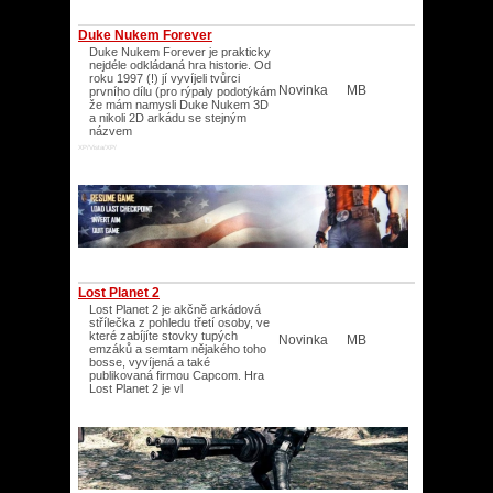
Duke Nukem Forever
Duke Nukem Forever je prakticky
nejdéle odkládaná hra historie. Od
roku 1997 (!) jí vyvíjeli tvůrci
Novinka
MB
prvního dílu (pro rýpaly podotýkám
že mám namysli Duke Nukem 3D
a nikoli 2D arkádu se stejným
názvem
XP/Vista/XP/
Lost Planet 2
Lost Planet 2 je akčně arkádová
střílečka z pohledu třetí osoby, ve
které zabíjíte stovky tupých
Novinka
MB
emzáků a semtam nějakého toho
bosse, vyvíjená a také
publikovaná firmou Capcom. Hra
Lost Planet 2 je vl