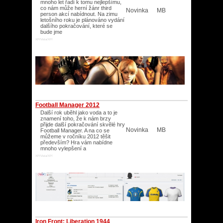
mnoho let řadí k tomu nejlepšímu,
co nám může herní žánr third
Novinka
MB
person akcí nabídnout. Na zimu
letošního roku je plánováno vydání
dalšího pokračování, které se
bude jme
XP/Vista/XP/
Football Manager 2012
Další rok uběhl jako voda a to je
znamení toho, že k nám brzy
přijde další pokračování skvělé hry
Novinka
MB
Football Manager. A na co se
můžeme v ročníku 2012 těšit
především? Hra vám nabídne
mnoho vylepšení a
XP/Vista/XP/
Iron Front: Liberation 1944