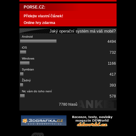
PORSE.CZ:
Přidejte vlastní článek!
Online hry zdarma
Jaký operační systém má váš mobil?
4494
732
1166
417
393
578
7780 hlasů