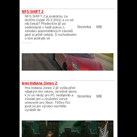
NFS SHIFT 2
NFS SHIFT 2 je prakticky za
dveřmi (vyjde 25.3.2011) a co od
něj čekat? Především již po
Novinka
MB
sedmnácté v řadě pokus o
simulaci automobilových závodů
jaké tu ještě nebyly. S rozhodnutím
o tom jestli jde sk
XP/Vista/XP/
lego Indiana Jones 2
Hra Indiana Jones 2 již vyšla před
nějakým tím rokem, nicméně demo
k ní se nikdy pro PC neobjevilo a
Novinka
MB
zůstalo jen u zkušební verze
omezené pro Xbox. Těžko říct
jestli se jen výrobci nechtělo
vyrábět de