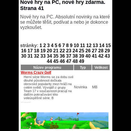
Nové hry na PC, nové hry zdarma.
Strana 41
Nové hry na PC. Absolutní novinky na které
se můžete těšit, podívat a nebo je dokonce
vyzkoušet.
stránky:
1
2
3
4
5
6
7
8
9
10
11
12
13
14
15
16
17
18
19
20
21
22
23
24
25
26
27
28
29
30
31
32
33
34
35
36
37
38
39
40
41
42
43
44
45
46
47
48
49
Název programu
Typ
Velikost
Worms Crazy Golf
Herní série Worms se za dobu své
dlouhé působnosti dočkala
obrovské popularity mezi hráči na
Novinka
MB
celém světě. Vývojáři z grupy
Team 17 v současnosti pracují na
dalším pokračování této
veleúspěšné série. B
XP/Vista/XP/