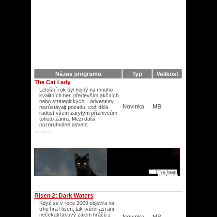
Název programu
Typ
Velikost
The Cat Lady
Letošní rok byl hojný na mnoho
kvalitních her, především akčních
nebo strategických. I adventury
Novinka
MB
nezůstávají pozadu, což dělá
radost všem zarytým příznivcům
tohoto žánru. Mezi další
pozoruhodné advent
XP/Vista/XP/
Risen 2: Dark Waters
Když se v roce 2009 objevila na
trhu hra Risen, tak tvůrci asi ani
nečekali takový zájem hráčů z