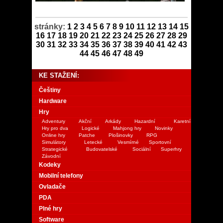
stránky:
1
2
3
4
5
6
7
8
9
10
11
12
13
14
15
16
17
18
19
20
21
22
23
24
25
26
27
28
29
30
31
32
33
34
35
36
37
38
39
40
41
42
43
44
45
46
47
48
49
KE STAŽENÍ:
Češtiny
Hardware
Hry
Adventury
Akční
Arkády
Hazardní
Karetní
Hry pro dva
Logické
Mahjong hry
Novinky
Online hry
Patche
Plošinovky
RPG
Simulátory
Letecké
Vesmírné
Sportovní
Strategické
Budovatelské
Sociální
Superhry
Závodní
Kodeky
Mobilní telefony
Ovladače
PDA
Plné hry
Software