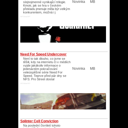
Novinka
MB
stejnojmenné vynikající trilogie.
Kmotr, jak se hra v českém
překladu jmenuje měla být velkým
konkurentem, možná i j
XP/Vista/XP/
Need For Speed Undercover
Není to tak dlouho, co jsme se
těšili, kdy na internetu či v médiích
vyjde jakákoliv informace o
Novinka
MB
jedenáctém pokračování
veleúspěšné série Need For
Speed. Teprve před pár dny se
NFS: Pro Street dostal
XP/Vista/XP/
Splinter Cell Conviction
Na poslední čtvrtletí tohoto