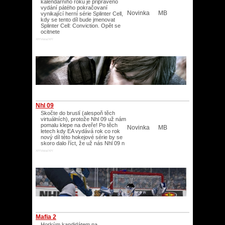
kalendářního roku je připraveno
vydání pátého pokračovaní
Novinka
MB
vynikající herní série Splinter Cell,
kdy se tento díl bude jmenovat
Splinter Cell: Conviction. Opět se
ocitnete
XP/Vista/XP/
Nhl 09
Skočte do bruslí (alespoň těch
virtuálních), protože Nhl 09 už nám
pomalu klepe na dveře! Po těch
Novinka
MB
letech kdy EA vydává rok co rok
nový díl této hokejové série by se
skoro dalo říct, že už nás Nhl 09 n
XP/Vista/XP/
Mafia 2
Horkým kandidátem na