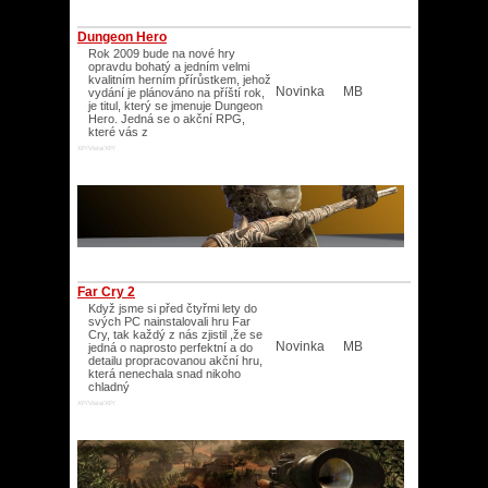
Dungeon Hero
Rok 2009 bude na nové hry
opravdu bohatý a jedním velmi
kvalitním herním přírůstkem, jehož
Novinka
MB
vydání je plánováno na příští rok,
je titul, který se jmenuje Dungeon
Hero. Jedná se o akční RPG,
které vás z
XP/Vista/XP/
Far Cry 2
Když jsme si před čtyřmi lety do
svých PC nainstalovali hru Far
Cry, tak každý z nás zjistil ,že se
Novinka
MB
jedná o naprosto perfektní a do
detailu propracovanou akční hru,
která nenechala snad nikoho
chladný
XP/Vista/XP/