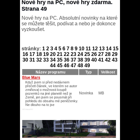
Nové hry na PC, nové hry zdarma.
Strana 49
Nové hry na PC. Absolutní novinky na které
se můžete těšit, podívat a nebo je dokonce
vyzkoušet.
stránky:
1
2
3
4
5
6
7
8
9
10
11
12
13
14
15
16
17
18
19
20
21
22
23
24
25
26
27
28
29
30
31
32
33
34
35
36
37
38
39
40
41
42
43
44
45
46
47
48
49
Název programu
Typ
Velikost
Blue Mars
Když jsem si před nedávnem
přečetl článek, ve kterém se autor
zmiňoval o možnosti koupě
Novinka
MB
pozemků na jiné planetě než je
Země, jen jsem se pousmál při
pohledu do obsahu mé peněženky.
Ne dlouho na to jse
XP/Vista/XP/