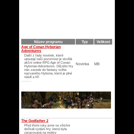
Název programu
Typ
Velikost
Age of Conan Hyborian
Adventures
Další z řady novinek, které
upoutají naší pozornost je skvělá
akční online RPG Age of Conan:
Novinka
MB
Hyborian Adventures. Děj této hry
nás zavede do fantasy světa
nazvaného Hyboria, které je plné
násilí a hří
XP/Vista/XP/
The Godfather 2
Před třemi roky jsme se všichni
dočkali vydání hry, která byla
zpracovaná na motivy