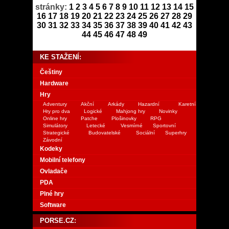
stránky:
1
2
3
4
5
6
7
8
9
10
11
12
13
14
15
16
17
18
19
20
21
22
23
24
25
26
27
28
29
30
31
32
33
34
35
36
37
38
39
40
41
42
43
44
45
46
47
48
49
KE STAŽENÍ:
Češtiny
Hardware
Hry
Adventury
Akční
Arkády
Hazardní
Karetní
Hry pro dva
Logické
Mahjong hry
Novinky
Online hry
Patche
Plošinovky
RPG
Simulátory
Letecké
Vesmírné
Sportovní
Strategické
Budovatelské
Sociální
Superhry
Závodní
Kodeky
Mobilní telefony
Ovladače
PDA
Plné hry
Software
PORSE.CZ: