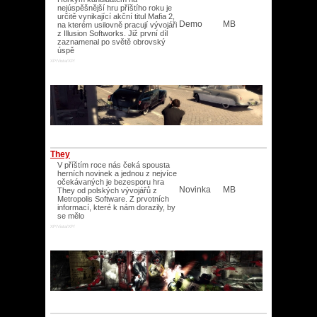
nejúspěšnější hru příštího roku je
určitě vynikající akční titul Mafia 2,
Demo
MB
na kterém usilovně pracují vývojáři
z Illusion Softworks. Již první díl
zaznamenal po světě obrovský
úspě
XP/Vista/XP/
They
V příštím roce nás čeká spousta
herních novinek a jednou z nejvíce
očekávaných je bezesporu hra
Novinka
MB
They od polských vývojářů z
Metropolis Software. Z prvotních
informací, které k nám dorazily, by
se mělo
XP/Vista/XP/