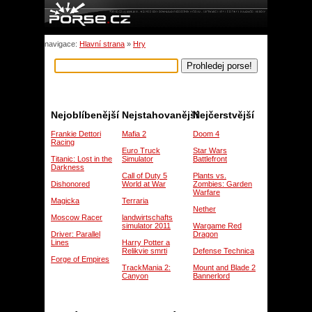
navigace:
Hlavní strana
»
Hry
Nejoblíbenější
Nejstahovanější
Nejčerstvější
Frankie Dettori
Mafia 2
Doom 4
Racing
Euro Truck
Star Wars
Titanic: Lost in the
Simulator
Battlefront
Darkness
Call of Duty 5
Plants vs.
Dishonored
World at War
Zombies: Garden
Warfare
Magicka
Terraria
Nether
Moscow Racer
landwirtschafts
simulator 2011
Wargame Red
Driver: Parallel
Dragon
Lines
Harry Potter a
Relikvie smrti
Defense Technica
Forge of Empires
TrackMania 2:
Mount and Blade 2
Canyon
Bannerlord