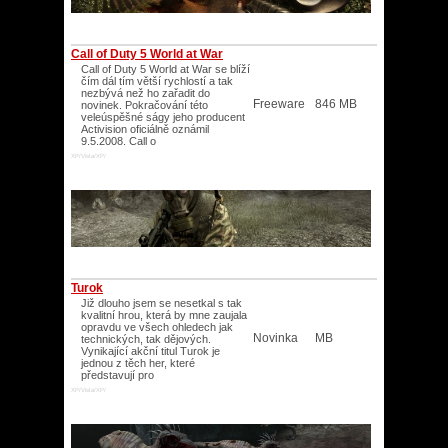
Call of Duty 5 World at War
Call of Duty 5 World at War se blíží
čím dál tím větší rychlostí a tak
nezbývá než ho zařadit do
Freeware
846 MB
novinek. Pokračování této
veleúspěšné ságy jeho producent
Activision oficiálně oznámil
9.5.2008. Call o
XP/Vista/XP/
Turok
Již dlouho jsem se nesetkal s tak
kvalitní hrou, která by mne zaujala
opravdu ve všech ohledech jak
Novinka
MB
technických, tak dějových.
Vynikající akční titul Turok je
jednou z těch her, které
představují pro
XP/Vista/XP/