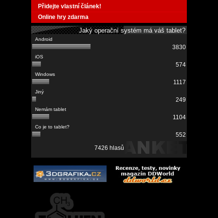
Přidejte vlastní článek!
Online hry zdarma
Jaký operační systém má váš tablet?
3830
574
1117
249
1104
552
7426 hlasů