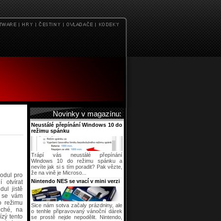
Novinky v magazínu:
Neustálé přepínání Windows 10 do
režimu spánku
Trápí vás neustálé přepínání
Windows 10 do režimu spánku a
nevíte jak si s tím poradit? Pak vězte,
že na vině je Microso...
modul pro
Nintendo NES se vrací v mini verzi
 otvírat
dul jistě
e se vám
o režimu
Sice nám sotva začaly prázdniny, ale
uché, na
o tenhle připravovaný vánoční dárek
ízý tento
se prostě nejde nepodělit. Nintendo,