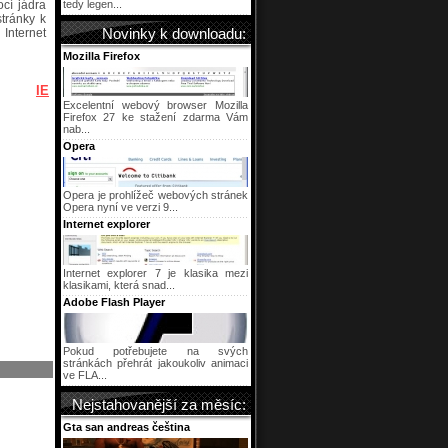
ocí jádra
tedy legen...
stránky k
Internet
Novinky k downloadu:
Mozilla Firefox
IE
Excelentní webový browser Mozilla
Firefox 27 ke stažení zdarma Vám
nab...
Opera
Opera je prohlížeč webových stránek
Opera nyní ve verzi 9...
Internet explorer
Internet explorer 7 je klasika mezi
klasikami, která snad...
Adobe Flash Player
Pokud potřebujete na svých
stránkách přehrát jakoukoliv animaci
ve FLA...
Nejstahovanější za měsíc:
Gta san andreas čeština