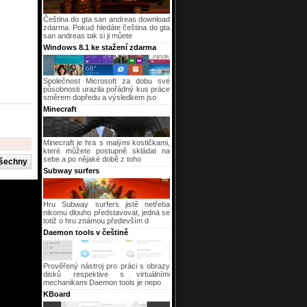
Čeština do gta san andreas download
zdarma. Pokud hledáte čeština do gta
san andreas tak si ji můete
Windows 8.1 ke stažení zdarma
Společnost Microsoft za dobu své
působnosti urazila pořádný kus práce
směrem dopředu a výsledkem jso
Minecraft
Minecraft je hra s malými kostičkami,
které můžete postupně skládat na
sebe a po nějaké době z toho
Subway surfers
Hru Subway surfers jistě netřeba
nikomu dlouho představovat, jedná se
totiž o hru známou především d
Daemon tools v češtině
Prověřený nástroj pro práci s obrazy
disků respektive s virtuálními
mechanikami Daemon tools je nepo
KBoard