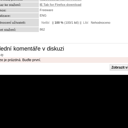
IE Tab for Firefox download
az ke stažení:
Freeware
ence:
ENG
alizace:
nocení uživateli:
||
100
%
(
100
/
1 lidí
) ||
Nehodnoceno
862
et stažení:
lední komentáře v diskuzi
 0)
e je prázdná. Buďte první.