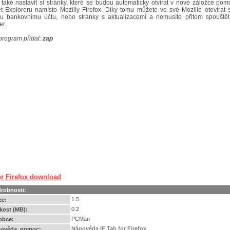
také nastavit si stránky, které se budou automaticky otvírat v nové záložce pom
et Exploreru namísto Mozilly Firefox. Díky tomu můžete ve své Mozille otevírat 
u bankovnímu účtu, nebo stránky s aktualizacemi a nemusíte přitom spouštět 
er.
program přidal:
zap
or Firefox download
robnosti:
1.5
ze:
0.2
ikost (MB):
PCMan
obce:
Nápověda IE Tab for Firefox
ověda, pomoc: