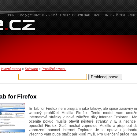
:
Hlavní strana
»
Software
»
Prohlížeče webu
ab for Firefox
IE Tab for Firefox není program jako takový, ale spíše zásuvný 
webový prohlížet Mozilla Firefox. Tento modul vám umožní
internetové stránky v nové záložce díky Internet Exploreru. Mo
oceníte pokud musíte otevřít některé stránky v IE a nechc
opouštět Firefox. Stačí nechat zapnutou Mozillu a přepnout d
zobrazení pomocí Internet Explorer. Je to opravdu jednod
všechno vám bude stačit pár kliků myší. Pro ulehčení práce nab