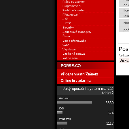
Práce se zvukem
odk
Programování
Prohlížeče webu
lic
Přetaktování
lok
Sítě
Hod
FTP
Slovníky
poč
Souborové managery
Škola
Video přehrávače
VoIP
Pos
Vypalování
Vzdálená správa
(celkem
Yahoo.com
Diskuz
PORSE.CZ:
Přidejte vlastní článek!
Online hry zdarma
Jaký operační systém má váš
tablet?
3830
574
1117