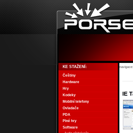
KE STAŽENÍ:
navigace
Češtiny
Hardware
Hry
IE T
Kodeky
Mobilní telefony
Ovladače
PDA
Plné hry
Software
Audio přehrávače