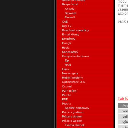
modul 
Bezpečnost
Intern
Antiviry
vašem
Spyware
Explor
Firewall
Tento 
CAD
Digi TV
Download manažery
E-mail klienty
Emulátory
Google
Hesla
Kancelářský
Komprese-Archivace
Zip
RAR
Linux
Messengery
Mobilní telefony
Optimalizace O.S.
Ostatní
P2P sdílení
Patche
Tab f
PDF
Plocha
Pod
Spořiče obrazovky
ver
Práce s grafikou
vel
Práce s videem
Práce s webem
výr
Tvorba stránek
náp