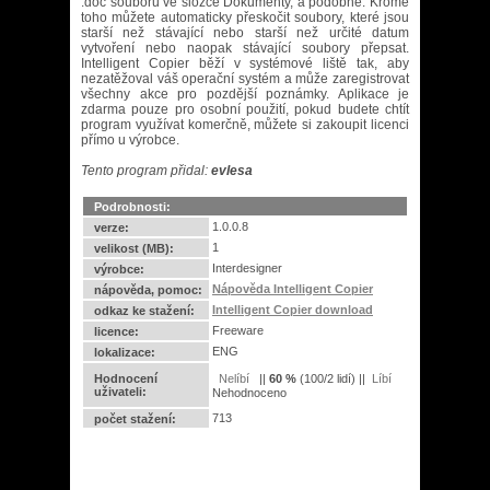
.doc souborů ve složce Dokumenty, a podobně. Kromě
toho můžete automaticky přeskočit soubory, které jsou
starší než stávající nebo starší než určité datum
vytvoření nebo naopak stávající soubory přepsat.
Intelligent Copier běží v systémové liště tak, aby
nezatěžoval váš operační systém a může zaregistrovat
všechny akce pro pozdější poznámky. Aplikace je
zdarma pouze pro osobní použití, pokud budete chtít
program využívat komerčně, můžete si zakoupit licenci
přímo u výrobce.
Tento program přidal:
evlesa
Podrobnosti:
1.0.0.8
verze:
1
velikost (MB):
Interdesigner
výrobce:
Nápověda Intelligent Copier
nápověda, pomoc:
Intelligent Copier download
odkaz ke stažení:
Freeware
licence:
ENG
lokalizace:
Hodnocení
||
60
%
(
100
/
2 lidí
) ||
uživateli:
Nehodnoceno
713
počet stažení: