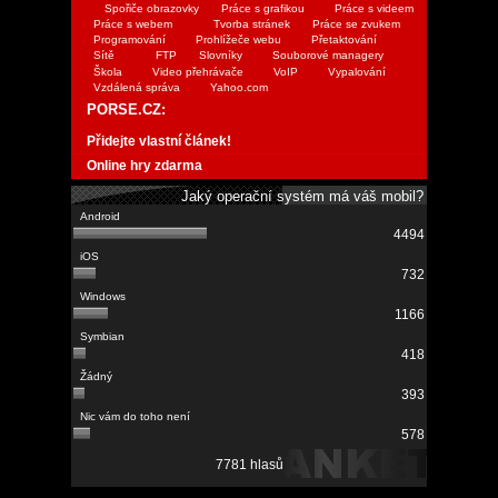
Spořiče obrazovky
Práce s grafikou
Práce s videem
Práce s webem
Tvorba stránek
Práce se zvukem
Programování
Prohlížeče webu
Přetaktování
Sítě
FTP
Slovníky
Souborové managery
Škola
Video přehrávače
VoIP
Vypalování
Vzdálená správa
Yahoo.com
PORSE.CZ:
Přidejte vlastní článek!
Online hry zdarma
Jaký operační systém má váš mobil?
4494
732
1166
418
393
578
7781 hlasů