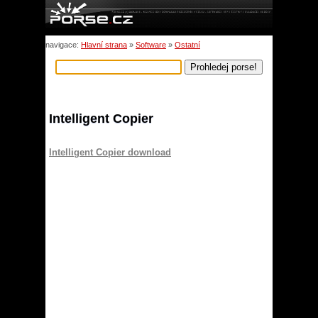
navigace:
Hlavní strana
»
Software
»
Ostatní
Intelligent Copier
Intelligent Copier download