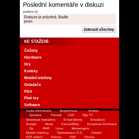
Poslední komentáře v diskuzi
(celkem 0)
Diskuze je prázdná. Buďte
první.
KE STAŽENÍ:
Češtiny
Hardware
Hry
Kodeky
Mobilní telefony
Ovladače
PDA
Plné hry
Software
Audio přehrávače
Bezpečnost
Antiviry
Spyware
Firewall
CAD
Digi TV
Download manažery
E-mail klienty
Emulátory
Google
Hesla
Kancelářský
Komprese-Archivace
Zip
RAR
Linux
Messengery
Mobilní telefony
Optimalizace O.S.
Ostatní
P2P sdílení
Patche
PDF
Plocha