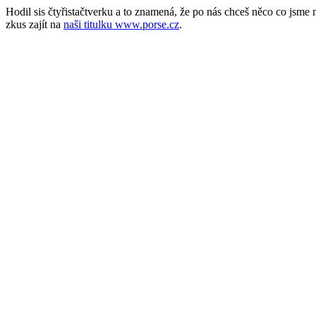
Hodil sis čtyřistačtverku a to znamená, že po nás chceš něco co jsm
zkus zajít na
naši titulku www.porse.cz
.