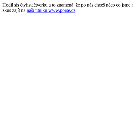
Hodil sis čtyřistačtverku a to znamená, že po nás chceš něco co jsm
zkus zajít na
naši titulku www.porse.cz
.