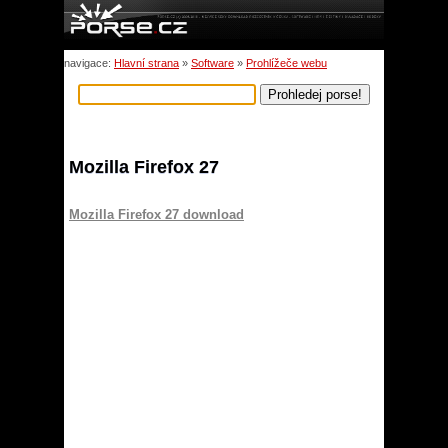
navigace:
Hlavní strana
»
Software
»
Prohlížeče webu
Mozilla Firefox 27
Mozilla Firefox 27 download