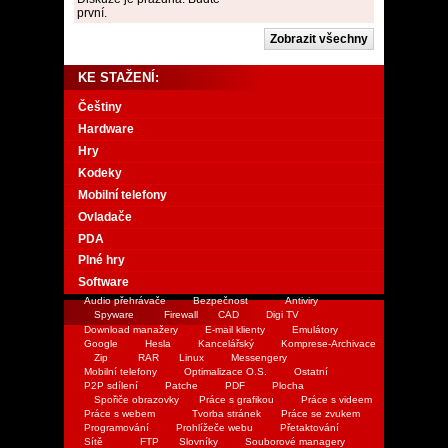
první.
KE STAŽENÍ:
Češtiny
Hardware
Hry
Kodeky
Mobilní telefony
Ovladače
PDA
Plné hry
Software
Audio přehrávače
Bezpečnost
Antiviry
Spyware
Firewall
CAD
Digi TV
Download manažery
E-mail klienty
Emulátory
Google
Hesla
Kancelářský
Komprese-Archivace
Zip
RAR
Linux
Messengery
Mobilní telefony
Optimalizace O.S.
Ostatní
P2P sdílení
Patche
PDF
Plocha
Spořiče obrazovky
Práce s grafikou
Práce s videem
Práce s webem
Tvorba stránek
Práce se zvukem
Programování
Prohlížeče webu
Přetaktování
Sítě
FTP
Slovníky
Souborové managery