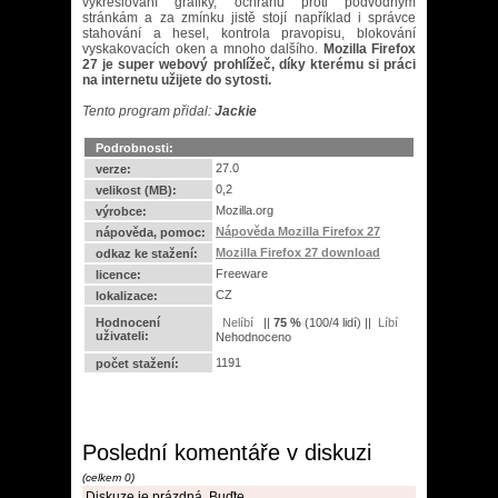
vykreslování grafiky, ochranu proti podvodným
stránkám a za zmínku jistě stojí například i správce
stahování a hesel, kontrola pravopisu, blokování
vyskakovacích oken a mnoho dalšího.
Mozilla Firefox
27 je super webový prohlížeč, díky kterému si práci
na internetu užijete do sytosti.
Tento program přidal:
Jackie
Podrobnosti:
27.0
verze:
0,2
velikost (MB):
Mozilla.org
výrobce:
Nápověda Mozilla Firefox 27
nápověda, pomoc:
Mozilla Firefox 27 download
odkaz ke stažení:
Freeware
licence:
CZ
lokalizace:
Hodnocení
||
75
%
(
100
/
4 lidí
) ||
uživateli:
Nehodnoceno
1191
počet stažení:
Poslední komentáře v diskuzi
(celkem 0)
Diskuze je prázdná. Buďte