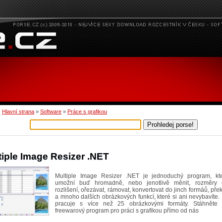
:
Hlavní strana
»
Software
»
Práce s grafikou
tiple Image Resizer .NET
Multiple Image Resizer .NET je jednoduchý program, k
umožní buď hromadně, nebo jenotlivě měnit, rozměry 
rozlišení, ořezávat, rámovat, konvertovat do jinch formáů, překr
a mnoho dalších obrázkových funkcí, které si ani nevybavíte
pracuje s více než 25 obrázkovými formáty. Stáhněte 
freewarový program pro práci s grafikou přímo od nás