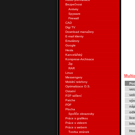
Bezpečnost
Antiviry
Spyware
Firewall
CAD
Digi TV
Download manažery
E-mail klienty
Emulátory
Google
Hesla
Kancelářský
Komprese-Archivace
Zip
RAR
Linux
Multi
Messengery
Mobilní telefony
Pod
Optimalizace O.S.
ver
Ostatní
vel
P2P sdílení
Patche
výr
PDF
náp
Plocha
odk
Spořiče obrazovky
lic
Práce s grafikou
Práce s videem
lok
Práce s webem
Hod
Tvorba stránek