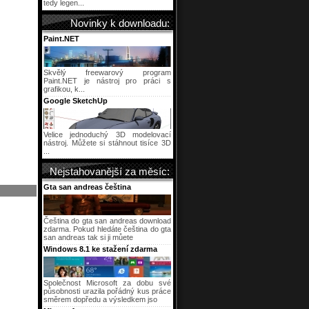
tedy legen...
Novinky k downloadu:
Paint.NET
Skvělý freewarový program
Paint.NET je nástroj pro práci s
grafikou, k...
Google SketchUp
Velice jednoduchý 3D modelovací
nástroj. Můžete si stáhnout tisíce 3D
...
Nejstahovanější za měsíc:
Gta san andreas čeština
Čeština do gta san andreas download
zdarma. Pokud hledáte čeština do gta
san andreas tak si ji můete
Windows 8.1 ke stažení zdarma
Společnost Microsoft za dobu své
působnosti urazila pořádný kus práce
směrem dopředu a výsledkem jso