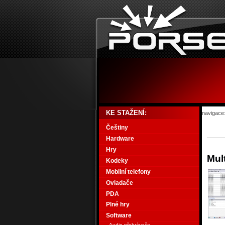
KE STAŽENÍ:
navigace
Češtiny
Hardware
Hry
Mul
Kodeky
Mobilní telefony
Ovladače
PDA
Plné hry
Software
Audio přehrávače