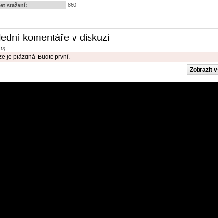
860
et stažení:
lední komentáře v diskuzi
 0)
e je prázdná. Buďte první.