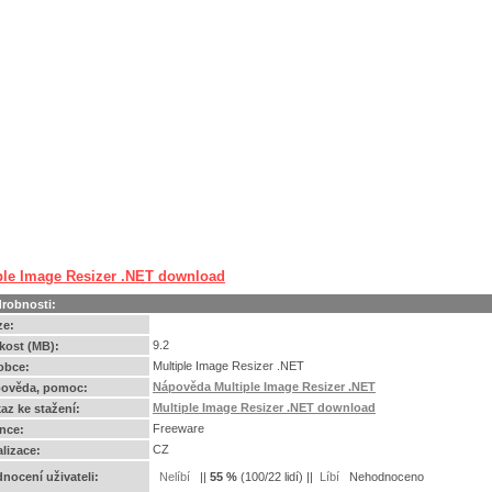
ple Image Resizer .NET download
robnosti:
ze:
9.2
ikost (MB):
Multiple Image Resizer .NET
obce:
Nápověda Multiple Image Resizer .NET
ověda, pomoc:
Multiple Image Resizer .NET download
az ke stažení:
Freeware
ence:
CZ
alizace:
nocení uživateli:
||
55
%
(
100
/
22 lidí
) ||
Nehodnoceno