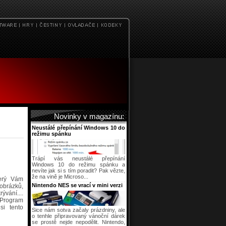
Novinky v magazínu:
Neustálé přepínání Windows 10 do
režimu spánku
Trápí vás neustálé přepínání
Windows 10 do režimu spánku a
nevíte jak si s tím poradit? Pak vězte,
že na vině je Microso...
terý Vám
Nintendo NES se vrací v mini verzi
obrázků,
ývání....
. Program
si tento
Sice nám sotva začaly prázdniny, ale
o tenhle připravovaný vánoční dárek
se prostě nejde nepodělit. Nintendo,