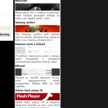
Minecraft
Minecraft je hra s malými kostičkami,
které můžete postupně skládat na
sebe a po nějaké době z toho
Subway surfers
Hru Subway surfers jistě netřeba
nikomu dlouho představovat, jedná se
totiž o hru známou především d
Daemon tools v češtině
Prověřený nástroj pro práci s obrazy
disků respektive s virtuálními
mechanikami Daemon tools je nepo
KBoard
KBoard je skvělé diskuzní fórum,
které naprogramoval mladý
programátor Štěpán Mátl, se hodí
napříkla
Adobe flash player 20
Adobe flash player 20 je klasický
plugin bez kterého se ani v roce 2016