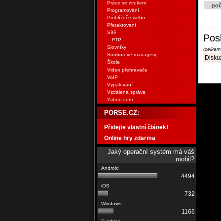
Práce se zvukem
poč
Programování
Prohlížeče webu
Přetaktování
Sítě
Pos
FTP
Slovníky
(celkem
Souborové managery
Diskuz
Škola
Video přehrávače
VoIP
Vypalování
Vzdálená správa
Yahoo.com
PORSE.CZ:
Přidejte vlastní článek!
Online hry zdarma
Jaký operační systém má váš
mobil?
4494
732
1166