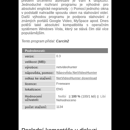
předem určeného adresáře je Vám k dispozici.
Jednoduché rozhraní programu je výhodné pro
absolutní englické negramoty :-) Pomocí jednoho okna
v podstatě nahradíte spoustu oken na stahování videí.
Další výhodou programu je podpora stahování z
známých portálů Google Video, MySpace apod. Dnes
potěší také absolutní kompatibilita s operačním
systémem Windows Vista, který se stává čím dál více
populárnějším.
Tento program přidal:
Carcin2
Podrobnosti:
0.3
verze:
velikost (MB):
netvideohunter
výrobce:
Nápověda NetVideoHunter
nápověda, pomoc:
NetVideoHunter download
odkaz ke stažení:
Freeware
licence:
ENG
lokalizace:
Hodnocení
||
100
%
(
100
/
1 lidí
) ||
uživateli:
Nehodnoceno
1134
počet stažení: