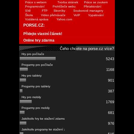
Práce s webem
Tvorba stránek
Práce se zvukem
Programování
Prohlížeče webu
Přetaktování
Sítě
FTP
Slovníky
Souborové managery
Škola
Video přehrávače
VoIP
Vypalování
Vzdálená správa
Yahoo.com
PORSE.CZ:
Přidejte vlastní článek!
Online hry zdarma
Čeho chcete na porse.cz více?
5243
1168
901
387
1769
681
976