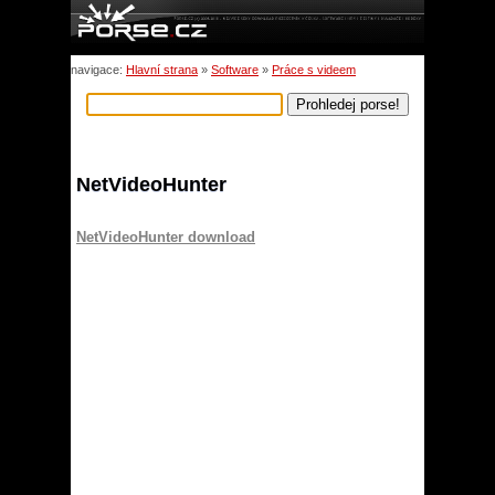
navigace:
Hlavní strana
»
Software
»
Práce s videem
NetVideoHunter
NetVideoHunter download