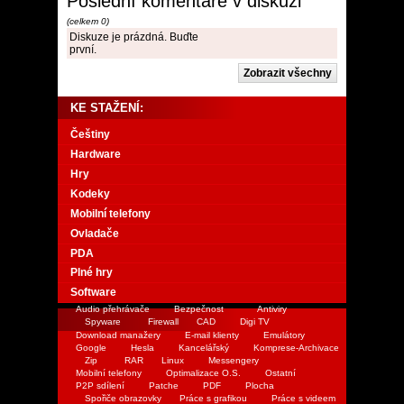
Poslední komentáře v diskuzi
(celkem 0)
Diskuze je prázdná. Buďte
první.
KE STAŽENÍ:
Češtiny
Hardware
Hry
Kodeky
Mobilní telefony
Ovladače
PDA
Plné hry
Software
Audio přehrávače
Bezpečnost
Antiviry
Spyware
Firewall
CAD
Digi TV
Download manažery
E-mail klienty
Emulátory
Google
Hesla
Kancelářský
Komprese-Archivace
Zip
RAR
Linux
Messengery
Mobilní telefony
Optimalizace O.S.
Ostatní
P2P sdílení
Patche
PDF
Plocha
Spořiče obrazovky
Práce s grafikou
Práce s videem