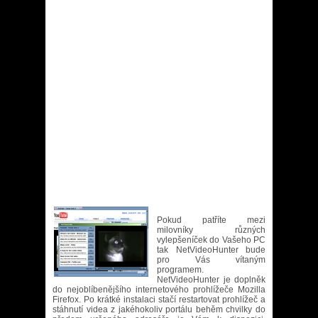
Pokud patříte mezi
milovníky různých
vylepšeníček do Vašeho PC
tak NetVideoHunter bude
pro Vás vítaným
programem.
NetVideoHunter je doplněk
do nejoblíbenějšího internetového prohlížeče Mozilla
Firefox. Po krátké instalaci stačí restartovat prohlížeč a
stáhnutí videa z jakéhokoliv portálu behěm chvilky do