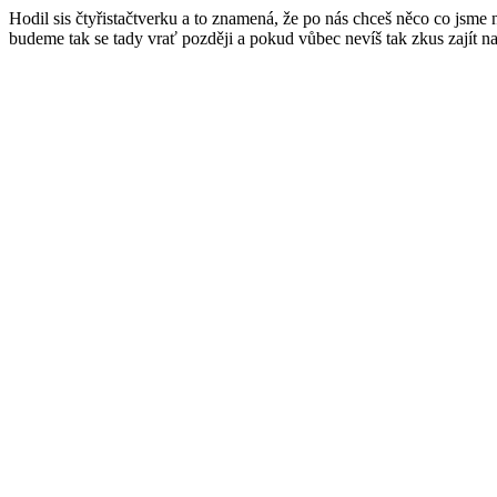
Hodil sis čtyřistačtverku a to znamená, že po nás chceš něco co jsme
budeme tak se tady vrať později a pokud vůbec nevíš tak zkus zajít n