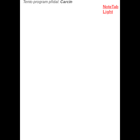
Tento program přidal:
Carcin
NoteTab
Light