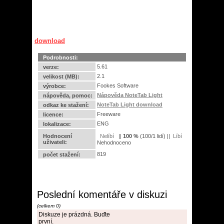
download
Podrobnosti:
5.61
verze:
2.1
velikost (MB):
Fookes Software
výrobce:
Nápověda NoteTab Light
nápověda, pomoc:
NoteTab Light download
odkaz ke stažení:
Freeware
licence:
ENG
lokalizace:
Hodnocení
||
100
%
(
100
/
1 lidí
) ||
uživateli:
Nehodnoceno
819
počet stažení:
Poslední komentáře v diskuzi
(celkem 0)
Diskuze je prázdná. Buďte
první.