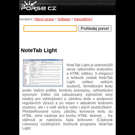
navigace:
Hlavní strana
»
Software
»
Kancelářský
NoteTab Light
NoteTab Light je jednodušší
verze výkonného textového
a HTML editoru. S elegancí
a lehkostí zvládá NoteTab
Light editaci velkých
souborů, formátování textu
podle Vašich potřeb, kontrolu pravopisu, vyhledávání
synonym. Editor má zabudovaný výjimečně silný
nástroj pro vyhledávání a záměnu textu s podporou
regulárních výrazů a po nejen v aktuálním textovém
souboru, ale i v celé složce nebo i jejich podsložkách.
Předdefinované vzory, záložky, konverze textu do
HTML, silné nástroje pro tvorbu HTML stránek, ... Ke
stáhnutí je nabízena řada knihoven (Clipbook
Libraries) rozšiřujících možnosti programu NoteTab
Light