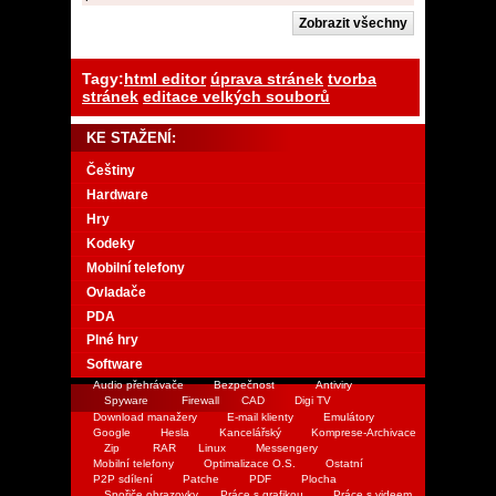
Tagy:
html editor
úprava stránek
tvorba
stránek
editace velkých souborů
KE STAŽENÍ:
Češtiny
Hardware
Hry
Kodeky
Mobilní telefony
Ovladače
PDA
Plné hry
Software
Audio přehrávače
Bezpečnost
Antiviry
Spyware
Firewall
CAD
Digi TV
Download manažery
E-mail klienty
Emulátory
Google
Hesla
Kancelářský
Komprese-Archivace
Zip
RAR
Linux
Messengery
Mobilní telefony
Optimalizace O.S.
Ostatní
P2P sdílení
Patche
PDF
Plocha
Spořiče obrazovky
Práce s grafikou
Práce s videem