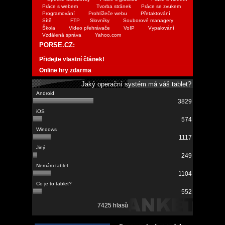
Práce s webem
Tvorba stránek
Práce se zvukem
Programování
Prohlížeče webu
Přetaktování
Sítě
FTP
Slovníky
Souborové managery
Škola
Video přehrávače
VoIP
Vypalování
Vzdálená správa
Yahoo.com
PORSE.CZ:
Přidejte vlastní článek!
Online hry zdarma
Jaký operační systém má váš tablet?
3829
574
1117
249
1104
552
7425 hlasů