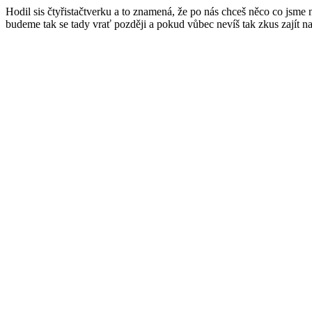
Hodil sis čtyřistačtverku a to znamená, že po nás chceš něco co jsme
budeme tak se tady vrať později a pokud vůbec nevíš tak zkus zajít n