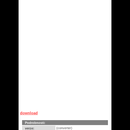
download
Podrobnosti:
(converter)
verze: