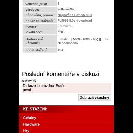
5
velikost (MB):
software995
výrobce:
Nápověda Pdf995 8.0s
nápověda, pomoc:
Pdf995 8.0s download
odkaz ke stažení:
Freeware
licence:
ENG
lokalizace:
Hodnocení
||
56
%
(
100
/
17 lidí
) ||
uživateli:
Nehodnoceno
1041
počet stažení:
Poslední komentáře v diskuzi
(celkem 0)
Diskuze je prázdná. Buďte
první.
KE STAŽENÍ:
Češtiny
Hardware
Hry