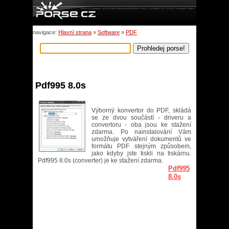
navigace:
Hlavní strana
»
Software
»
PDF
Pdf995 8.0s
Výborný konvertor do PDF, skládá
se ze dvou součástí - driveru a
convertoru - oba jsou ke stažení
zdarma. Po nainstalování Vám
umožňuje vytváření dokumentů ve
formátu PDF stejným způsobem,
jako kdyby jste tiskli na tiskárnu.
Pdf995 8.0s (converter) je ke stažení zdarma.
Pdf995
8.0s