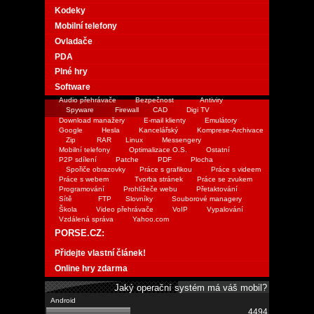
Kodeky
Mobilní telefony
Ovladače
PDA
Plné hry
Software
Audio přehrávače
Bezpečnost
Antiviry
Spyware
Firewall
CAD
Digi TV
Download manažery
E-mail klienty
Emulátory
Google
Hesla
Kancelářský
Komprese-Archivace
Zip
RAR
Linux
Messengery
Mobilní telefony
Optimalizace O.S.
Ostatní
P2P sdílení
Patche
PDF
Plocha
Spořiče obrazovky
Práce s grafikou
Práce s videem
Práce s webem
Tvorba stránek
Práce se zvukem
Programování
Prohlížeče webu
Přetaktování
Sítě
FTP
Slovníky
Souborové managery
Škola
Video přehrávače
VoIP
Vypalování
Vzdálená správa
Yahoo.com
PORSE.CZ:
Přidejte vlastní článek!
Online hry zdarma
Jaký operační systém má váš mobil?
4494