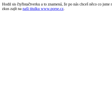
Hodil sis čtyřistačtverku a to znamená, že po nás chceš něco co jsm
zkus zajít na
naši titulku www.porse.cz
.