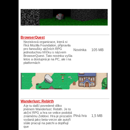
BrowserQuest
Nezisková organizace, která si
říká Mozilla Foundation, připravila
pro fanoušky akčních RPG
Novinka
105 MB
jednoduchou hříčku s názvem
BrowserQuest. Tato novinka vyšla
letos a dostupná je na PC, ale i na
platformách
Wanderlust: Rebirth
A je tu další povedené dílko
jménem Wanderlust: Rebith. Je to
akční RPG a hra se velice podobá
Plná hra
1,5 MB
známému Zeldovi. Hra je prozatím
vydaná jako beta-verze ale autoři
stále pracují na patchi a doplňují
que