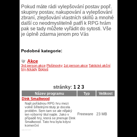
Pokud máte rádi vylepšování postav popř.
skupiny postav, nakupování a vylepšování
zbraní, zlepšování vlastních skillů a mnohé
další co neodmyslitelně patří k RPG hrám
pak se tady můžete vyřádit do sytosti. Vše
je úplně zdarma jenom pro Vás
Podobné kategorie:
Akce
3rd person akce
Plošinovky
1st person akce
Taktické akční
hry
Arkády
Bojové
stránky:
1
2
3
Název programu
Typ
Velikost
Dink Smallwood
Najít pořádnou RPG hru mezi
volně šiřitelnými tituly je docela
problém. Sem tam se ale nějaký
Freeware
23 MB
ten výborný titul najde. Jako v
případě hry, která se jmenuje Dink
Smallwood. Tato hra byla kdysi
komerční
ME/XP/XP/