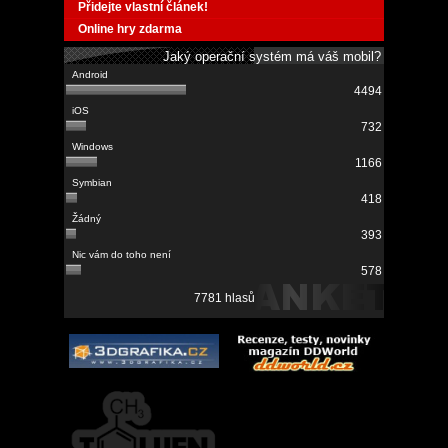
Přidejte vlastní článek!
Online hry zdarma
Jaký operační systém má váš mobil?
4494
732
1166
418
393
578
7781 hlasů