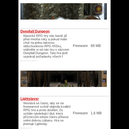
Deepfall Dungeon
Klasické RPG hry nás bavilz již
před mnoha roky a pokud máte
chuť na jednu takovou
Freeware
88 MB
oldschoolovou RPG hříčku,
stáhněte si od nás hru s názvem
Deepfall Dungeon. Tato hra jistě
uspokojí požadavky všech f
ME/XP/Vista/2003/XP/
Lightslayer
Nestává se často, aby se na
freewarové scéně objevila kvalitní
RPG hra a proto doufám, že
Freeware
1,6 MB
uvítáte následující titul, který
příznivcům tohoto žánru přinese
velmi dobrou zábavu. Hra se
jmenuje Lightslay
98/ME/XP/XP/