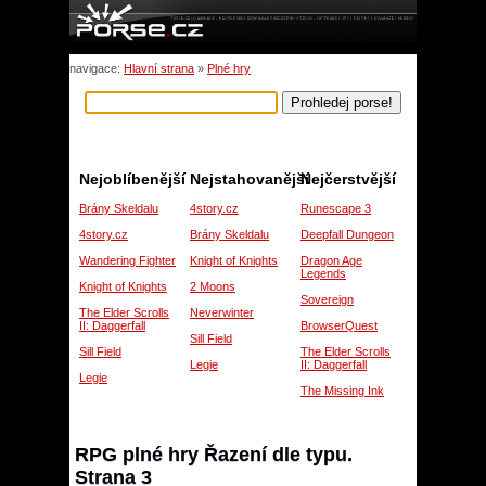
navigace:
Hlavní strana
»
Plné hry
Nejoblíbenější
Nejstahovanější
Nejčerstvější
Brány Skeldalu
4story.cz
Runescape 3
4story.cz
Brány Skeldalu
Deepfall Dungeon
Wandering Fighter
Knight of Knights
Dragon Age
Legends
Knight of Knights
2 Moons
Sovereign
The Elder Scrolls
Neverwinter
II: Daggerfall
BrowserQuest
Sill Field
Sill Field
The Elder Scrolls
Legie
II: Daggerfall
Legie
The Missing Ink
RPG plné hry Řazení dle typu.
Strana 3