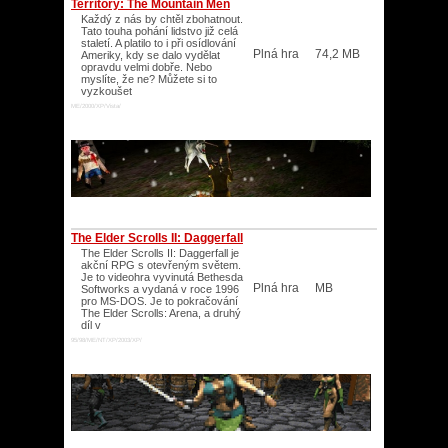
Territory: The Mountain Men
Každý z nás by chtěl zbohatnout.
Tato touha pohání lidstvo již celá
staletí. A platilo to i při osídlování
Plná hra
74,2 MB
Ameriky, kdy se dalo vydělat
opravdu velmi dobře. Nebo
myslíte, že ne? Můžete si to
vyzkoušet
ME/2000/XP/Vista/
The Elder Scrolls II: Daggerfall
The Elder Scrolls II: Daggerfall je
akční RPG s otevřeným světem.
Je to videohra vyvinutá Bethesda
Plná hra
MB
Softworks a vydaná v roce 1996
pro MS-DOS. Je to pokračování
The Elder Scrolls: Arena, a druhý
díl v
95/98/ME/NT/XP/2003/XP/