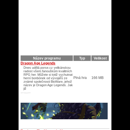
Název programu
Typ
Velikost
Dragon Age Legends
Dnes udělá porse.cz velikánskou
radost všem fanouškům kvalitních
RPG her. Můžete si totiž vychutnat
Plná hra
166 MB
herní bonbónek od vývojářů ze
známé společnosti BioWare, jehož
název je Dragon Age Legends. Jak
již
XP/Vista/XP/