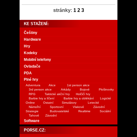
stránky:
1
2
3
KE STAŽENÍ:
Češtiny
Hardware
Hry
Kodeky
Mobilní telefony
Ovladače
PDA
Plné hry
Adventura
Akce
1st person akce
3rd person akce
Arkády
Bojové
Plošinovky
RPG
Taktické akční hry
Holčičí hry
Barbie hry a líčení
Barbie hry a oblékání
Logické
Online
Ostatní
Simulátory
Letecké
Námořní
Sportovní
Vlakové
Závodní
Strategie
Budovatelské
Realtime
Sociální
Tahové
Závodní
Software
PORSE.CZ: