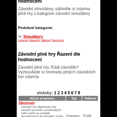
hodnocení
Závodní simulátory, stáhněte si zdarma
plné hry z kategorie závodní simulátory
Podobné kategorie:
Simulátory
Letecké
Námořní
Vlakové
Sportovní
Závodní plné hry Řazení dle
hodnocení
Závodní plné hry. Rádi závodíte?
Vyzkoušejte si hromadu plných závodních
her zdarma
stránky:
1
2
3
4
5
6
7
8
Název programu
Typ
Velikost
Slipstream
Závodní hra Slipstream vás
zavede na konec osmdesátých
nebo spíše na začátek
Freeware
79 MB
devadesátých let minulého století