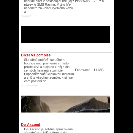
Freeware
54 MB
nebude platit v následující hře, jejíž
název je SMS Racing. V této hře
usednete za volant rychlého vozu
a
XP/Vista/XP/
Biker vs Zombies
Slunečné pobřeží se během
bouřlivé noci proměnilo v místo
prolité krví a stalo se z něj sídlo
Freeware
11 MB
černých havranů a zombie.
Popadněte vaší krosovou motorku
a zničte všechny zombie, kteří se
vám postaví do
98/XP/Vista/2003/XP/
De-Ascend
De-Ascend je solidně zpracovaná
závodní hra, jejíž tvůrce si dal