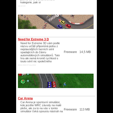
kategorie, pak si
ME/XP/XP/
Need for Extreme 3 D
Need for Extreme 3D vám podle
názvu určitě připomíná jednu z
nejslavnějších herních sérií
Freeware
14,5 MB
spadajících do žánru
automobilových simulátorů. Tato
hra ale nemá kromě rychlosti s
touto sérií nic společného
98/ME/2000/XP/Vista/2003/
Car Arena
Car Arena je sportovní simulátor,
kde jezdíte WRC závody na malé
ploše, ale za to na vás v tomto
Freeware
113 MB
simulátor čeká spoustu nástrah na