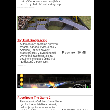
trati. V Car Arena máte na výběr z
pěti různých druhů aut s kterými p
95/98/ME/NT/XP/2003/XP/
Top Fuel Drag Racing
Automobilový sport má opravdu
zvláštní odnože, zvláště pak v
Americe. Takové závody
Freeware
36 MB
dragsterů jsou v Evropě téměř
výjimečná záležitost, ale za
oceánem je situace úplně jiná.
Natřískané tribuny lidmi,
XP/Vista/XP/
RaceRoom The Game 2
Řev motorů, vůně benzínu a šílené
rychlosti. Ano, hádáte správně,
radost je oprávněná, na scénu