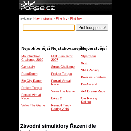
navigace:
Hlavní strana
»
Plné hry
»
Plné hry
Nejoblíbenější
Nejstahovanější
Nejčerstvější
Mountainbike
MHD Simulator
Slipstream
Challenge 2010
2007
0xF0
Generally
Street Challenge
SMS Racing
RaceRoom
Project Torque
Biker vs Zombies
Big City Racer
Ferrari Virtual
Race
De-Ascend
Project Torque
Volvo The Game
4x4 Dream Race
Ferrari Virtual
Race
Bikez 2
Car Racing
Deluxe
Volvo The Game
Renault Truck
Racing 2010
Závodní simulátory Řazení dle