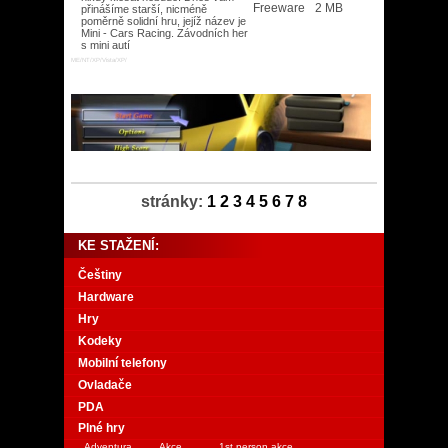
Freeware
2 MB
přinášíme starší, nicméně
poměrně solidní hru, jejíž název je
Mini - Cars Racing. Závodních her
s mini autí
ME/NT/XP/Vista/XP/
stránky:
1
2
3
4
5
6
7
8
KE STAŽENÍ:
Češtiny
Hardware
Hry
Kodeky
Mobilní telefony
Ovladače
PDA
Plné hry
Adventura
Akce
1st person akce