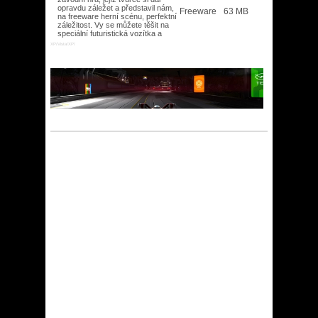
opravdu záležet a představil nám,
Freeware
63 MB
na freeware herní scénu, perfektní
záležitost. Vy se můžete těšit na
speciální futuristická vozítka a
XP/Vista/XP/