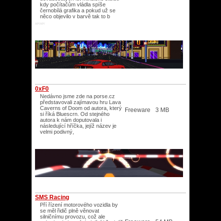
kdy počítačům vládla spíše
černobílá grafika a pokud už se
něco objevilo v barvě tak to b
XP/XP/
0xF0
Nedávno jsme zde na porse.cz
představovali zajímavou hru Lava
Caverns of Doom od autora, který
Freeware
3 MB
si říká Bluescrn. Od stejného
autora k nám doputovala i
následující hříčka, jejíž název je
velmi podivný,
SMS Racing
Pří řízení motorového vozidla by
se měl řidič plně věnovat
silničnímu provozu, což ale