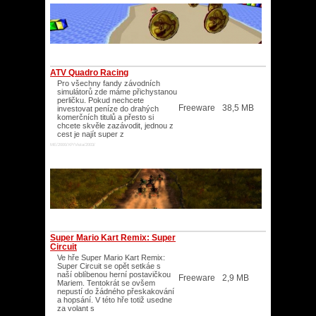
ATV Quadro Racing
Pro všechny fandy závodních
simulátorů zde máme přichystanou
perličku. Pokud nechcete
Freeware
38,5 MB
investovat peníze do drahých
komerčních titulů a přesto si
chcete skvěle zazávodit, jednou z
cest je najít super z
ME/2000/XP/Vista/2003/
Super Mario Kart Remix: Super
Circuit
Ve hře Super Mario Kart Remix:
Super Circuit se opět setkáe s
naší oblíbenou herní postavičkou
Freeware
2,9 MB
Mariem. Tentokrát se ovšem
nepustí do žádného přeskakování
a hopsání. V této hře totiž usedne
za volant s