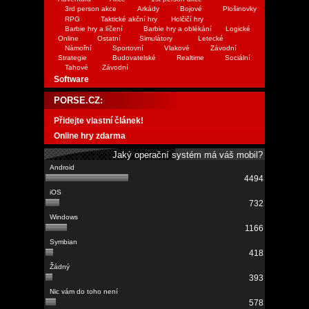
3rd person akce
Arkády
Bojové
Plošinovky
RPG
Taktické akční hry
Holčičí hry
Barbie hry a líčení
Barbie hry a oblékání
Logické
Online
Ostatní
Simulátory
Letecké
Námořní
Sportovní
Vlakové
Závodní
Strategie
Budovatelské
Realtime
Sociální
Tahové
Závodní
Software
PORSE.CZ:
Přidejte vlastní článek!
Online hry zdarma
Jaký operační systém má váš mobil?
4494
732
1166
418
393
578