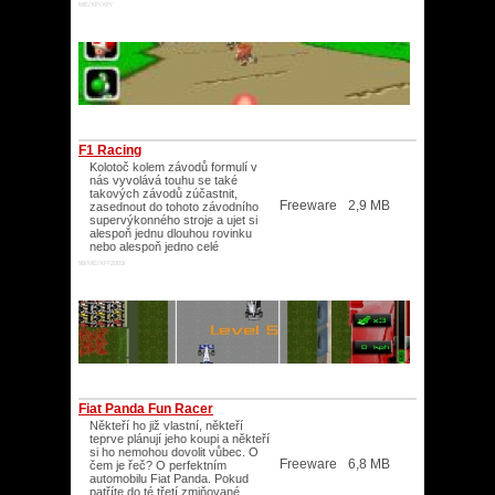
ME/XP/XP/
F1 Racing
Kolotoč kolem závodů formulí v
nás vyvolává touhu se také
takových závodů zúčastnit,
Freeware
2,9 MB
zasednout do tohoto závodního
supervýkonného stroje a ujet si
alespoň jednu dlouhou rovinku
nebo alespoň jedno celé
98/ME/XP/2003/
Fiat Panda Fun Racer
Někteří ho již vlastní, někteří
teprve plánují jeho koupi a někteří
si ho nemohou dovolit vůbec. O
Freeware
6,8 MB
čem je řeč? O perfektním
automobilu Fiat Panda. Pokud
patříte do té třetí zmiňované