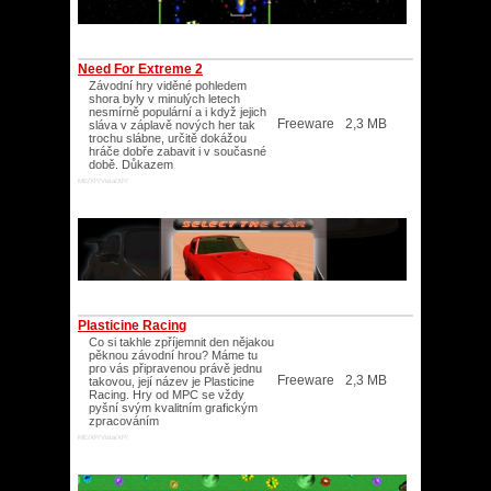
Need For Extreme 2
Závodní hry viděné pohledem
shora byly v minulých letech
nesmírně populární a i když jejich
Freeware
2,3 MB
sláva v záplavě nových her tak
trochu slábne, určitě dokážou
hráče dobře zabavit i v současné
době. Důkazem
ME/XP/Vista/XP/
Plasticine Racing
Co si takhle zpříjemnit den nějakou
pěknou závodní hrou? Máme tu
pro vás připravenou právě jednu
Freeware
2,3 MB
takovou, její název je Plasticine
Racing. Hry od MPC se vždy
pyšní svým kvalitním grafickým
zpracováním
ME/XP/Vista/XP/