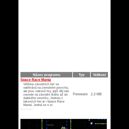
Název programu
Typ
Velikost
Space Race Mania
Většina závodních her se
odehrává na zemském povrchu,
ale jsou i takové hry, jejíž děj nás
Freeware
2,3 MB
zavede na závodní dráhy až do
dalekého vesmíru. Jednou z
takových her je i Space Race
Mania. Jedná se o st
ME/XP/Vista/XP/