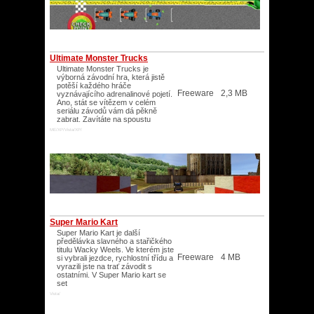
Ultimate Monster Trucks
Ultimate Monster Trucks je
výborná závodní hra, která jistě
potěší každého hráče
Freeware
2,3 MB
vyznávajícího adrenalinové pojetí.
Ano, stát se vítězem v celém
seriálu závodů vám dá pěkně
zabrat. Zavítáte na spoustu
ME/XP/Vista/XP/
Super Mario Kart
Super Mario Kart je další
předělávka slavného a stařičkého
titulu Wacky Weels. Ve kterém jste
Freeware
4 MB
si vybrali jezdce, rychlostní třídu a
vyrazili jste na trať závodit s
ostatními. V Super Mario kart se
set
Vista/