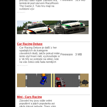
Freeware
529 MB
přichází další super závodní hra,
tentokrát pod názvem RaceRoom
The Game 2. Tuto hru mají na
svědomí výv
XP/Vista/XP/
Car Racing Deluxe
Car Racing Deluxe je další z her
spadajících do kategorie
závodních titulů, takže pokud máte
Freeware
3 MB
tento styl hraní rádi, vyzkoušejte si
ji. Ve hře se ocitnete na silnici, kde
na vás čeká celá řada nemilých
ME/XP/Vista/XP/
Mini - Cars Racing
Závodní hry jsou stále velmi
populární a jejich popularita asi
nikdy klesat nebude. Dnes vám