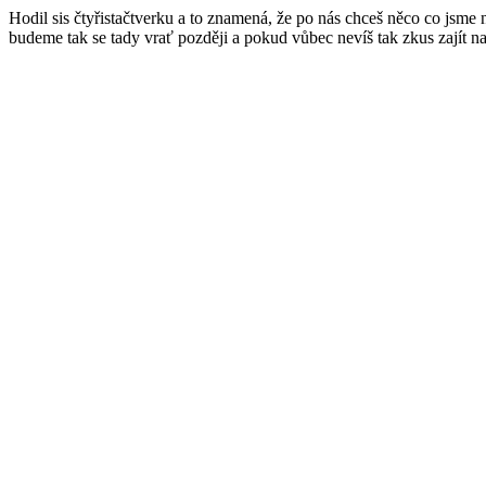
Hodil sis čtyřistačtverku a to znamená, že po nás chceš něco co jsme
budeme tak se tady vrať později a pokud vůbec nevíš tak zkus zajít n