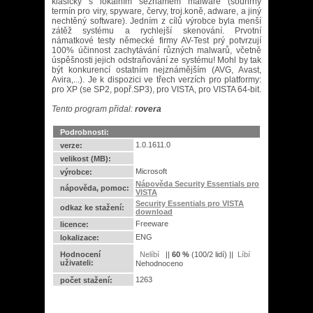
klasicky s lokálním seznamem malware (souhrný
termín pro viry, spyware, červy, troj.koně, adware, a jiný
nechtěný software). Jedním z cílů výrobce byla menší
zátěž systému a rychlejší skenování. Prvotní
námatkové testy německé firmy AV-Test prý potvrzují
100% účinnost zachytávání různých malwarů, včetně
úspěšnosti jejich odstraňování ze systému! Mohl by tak
být konkurencí ostatním nejznámějším (AVG, Avast,
Avira,...). Je k dispozici ve třech verzích pro platformy:
pro XP (se SP2, popř.SP3), pro VISTA, pro VISTA 64-bit.
Tento program přidal:
rovera
Podrobnosti:
1.0.1611.0
verze:
velikost (MB):
Microsoft
výrobce:
Nápověda Security Essentials pro
nápověda, pomoc:
VISTA
Security Essentials pro VISTA
odkaz ke stažení:
download
Freeware
licence:
ENG
lokalizace:
Hodnocení
||
60
%
(
100
/
2 lidí
) ||
uživateli:
Nehodnoceno
1263
počet stažení: