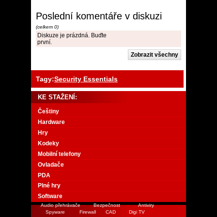
Poslední komentáře v diskuzi
(celkem 0)
Diskuze je prázdná. Buďte
první.
Tagy:
Security Essentials
KE STAŽENÍ:
Češtiny
Hardware
Hry
Kodeky
Mobilní telefony
Ovladače
PDA
Plné hry
Software
Audio přehrávače
Bezpečnost
Antiviry
Spyware
Firewall
CAD
Digi TV