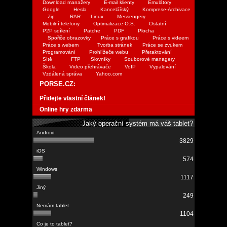
Download manažery
E-mail klienty
Emulátory
Google
Hesla
Kancelářský
Komprese-Archivace
Zip
RAR
Linux
Messengery
Mobilní telefony
Optimalizace O.S.
Ostatní
P2P sdílení
Patche
PDF
Plocha
Spořiče obrazovky
Práce s grafikou
Práce s videem
Práce s webem
Tvorba stránek
Práce se zvukem
Programování
Prohlížeče webu
Přetaktování
Sítě
FTP
Slovníky
Souborové managery
Škola
Video přehrávače
VoIP
Vypalování
Vzdálená správa
Yahoo.com
PORSE.CZ:
Přidejte vlastní článek!
Online hry zdarma
Jaký operační systém má váš tablet?
3829
574
1117
249
1104