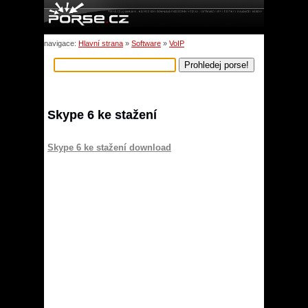
navigace:
Hlavní strana
»
Software
»
VoIP
Skype 6 ke stažení
Skype 6 ke stažení download