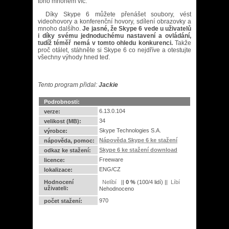
toho mnohem víc.
Díky Skype 6 můžete přenášet soubory, vést
videohovory a konferenční hovory, sdílení obrazovky a
mnoho dalšího.
Je jasné, že Skype 6 vede u uživatelů
i díky svému jednoduchému nastavení a ovládání,
tudíž téměř nemá v tomto ohledu konkurenci.
Takže
proč otálet, stáhněte si Skype 6 co nejdříve a otestujte
všechny výhody hned teď.
Tento program přidal:
Jackie
Podrobnosti:
6.13.0.104
verze:
34
velikost (MB):
Skype Technologies S.A.
výrobce:
Nápověda Skype 6 ke stažení
nápověda, pomoc:
Skype 6 ke stažení download
odkaz ke stažení:
Freeware
licence:
ENG/CZ
lokalizace:
Hodnocení
||
0
%
(
100
/
4 lidí
) ||
uživateli:
Nehodnoceno
970
počet stažení: