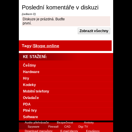
Poslední komentáře v diskuzi
(celkem 0)
Diskuze je prázdná. Buďte
první.
Tagy:
Skype online
KE STAŽENÍ:
Češtiny
Hardware
Hry
Kodeky
Mobilní telefony
Ovladače
PDA
Plné hry
Software
Audio přehrávače
Bezpečnost
Antiviry
Spyware
Firewall
CAD
Digi TV
Download manažery
E-mail klienty
Emulátory