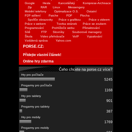
Google
Hesla
Kancelářský
Komprese-Archivace
Zip
RAR
Linux
Messengery
Mobilní telefony
Optimalizace O.S.
Ostatní
P2P sdílení
Patche
PDF
Plocha
Spořiče obrazovky
Práce s grafikou
Práce s videem
Práce s webem
Tvorba stránek
Práce se zvukem
Programování
Prohlížeče webu
Přetaktování
Sítě
FTP
Slovníky
Souborové managery
Škola
Video přehrávače
VoIP
Vypalování
Vzdálená správa
Yahoo.com
PORSE.CZ:
Přidejte vlastní článek!
Online hry zdarma
Čeho chcete na porse.cz více?
5245
1168
901
387
1769