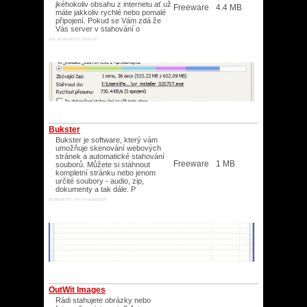
jkéhokoliv obsahu z internetu ať už
Freeware
4.4 MB
máte jakkoliv rychlé nebo pomalé
připojení. Pokud se Vám zdá že
Vás server v stahování o
Win 95/98/ME/NT/2000/XP/
Bukster
Bukster je software, který vám
umožňuje skenování webových
stránek a automatické stahování
Freeware
1 MB
souborů. Můžete si stáhnout
kompletní stránku nebo jenom
určité soubory - audio, zip,
dokumenty a tak dále. P
95/98/ME/NT/XP/Vista/2003/XP/
OutWit Images
Rádi stahujete obrázky nebo