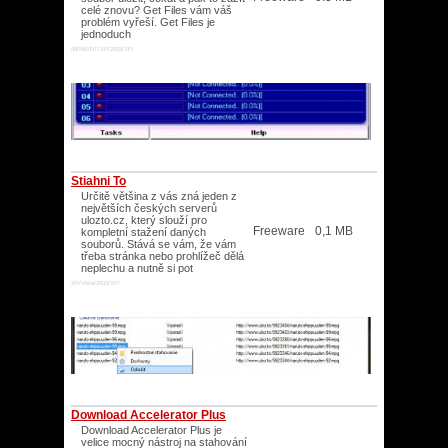
celé znovu? Get Files vám váš
problém vyřeší. Get Files je
jednoduch
98/ME/NT/XP/2003/XP/
Stiahni To
Určitě většina z vás zná jeden z
největších českých serverů
ulozto.cz, který slouží pro
Freeware
0,1 MB
kompletní stažení daných
souborů. Stává se vám, že vám
třeba stránka nebo prohlížeč dělá
neplechu a nutně si pot
XP/Vista/2003/XP/
Download Accelerator Plus
Download Accelerator Plus je
velice mocný nástroj na stahování