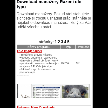
Download manažery Řazení dle
typu
Download manažery. Pokud rádi stahujete
s chcete si trochu usnadnit práci stáhněte si
nějakého download manažera, který za Vás
udělá všechnu práci.
stránky:
1
2
3
4
5
Název programu
Typ
Velikost
GSA Image Spider
Prohlížíte si zrovna nějakou
webovou stránku a naskytne se
vám velice pěkný obrázek, který
Demo
MB
upoutá vaši pozornost a třeba jich
tam je víc? Potřebujete si je
efektivně a rychle stáhnout do
počítače a pr
XP/Vista/2003/XP/
Universal Maps Downloader