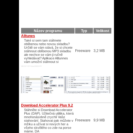
Název programu
Typ
Velikost
Alltunes
Také si sem tam stáhnete
oblíbenou nebo novou skladbu?
Určitě se vám stává, že si chcete
Freeware
3,2 MB
stáhnout oblíbenou MP3 skladbu
ale nechce se vám ji ručně
vyhledávat? Aplikace Alltunnes
vám umožní stáhnout si
ME/NT/XP/Vista/2003/XP/
Download Accelerator Plus 9.2
Stáhněte si Download Accelerator
Plus (DAP). Užitečná utilitka, která
mnohonásobně zrychlí Vaše
Freeware
9,9 MB
stahování. Stahovat pak můžete v
mžiku a užívat si nových her a
všeho skvělého co zde na porse
máme. DA