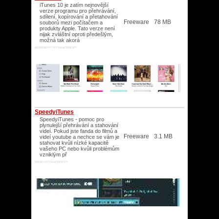
iTunes 10 je zatím nejnovější
verze programu pro přehrávání,
sdílení, kopírování a přetahování
Freeware
78 MB
souborů mezi počítačem a
produkty Apple. Tato verze není
nijak zvláštní oproti předešlým,
možná tak akorá
95/98/ME/NT/XP/Vista/2003/XP/
SpeedyiTunes
SpeedyiTunes - pomoc pro
plynulejší přehrávání a stahování
videí. Pokud jste fanda do filmů a
Freeware
3.1 MB
videí youtube a nechce se vám je
stahovat kvůli nízké kapacitě
vašeho PC nebo kvůli problémům
vzniklým př
98/ME/XP/Vista/2003/XP/