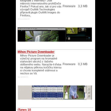
fotografie z internetu? Jste
milovníci internetového prohlížeče
Freeware
3,3 MB
Firefox? Pokud ano, tak si pro vás
vývojaři OutWit Technologies
připravili plugin OutWit Images do
Firefoxu,
XP/Vista/2003/XP/
Mihov Picture Downloader
Mihov Picture Downloader je
výtečný program na hromadné
stahování obrzků z Vašeho
Freeware
0,3 MB
oblíbeného webu. Narazíte-li třeba
na nějakou pěknou kočičku kterou
si chcete kompletně stáhnout a
nechce se Vá
Win 98/2000/XP/
iTunes 10