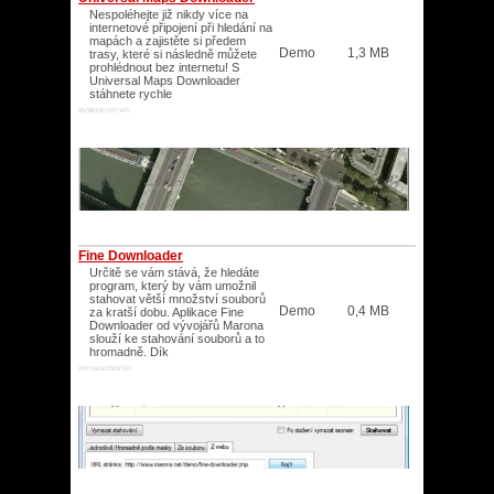
Nespoléhejte již nikdy více na
internetové připojení při hledání na
mapách a zajistěte si předem
Demo
1,3 MB
trasy, které si následně můžete
prohlédnout bez internetu! S
Universal Maps Downloader
stáhnete rychle
95/98/ME/XP/XP/
Fine Downloader
Určitě se vám stává, že hledáte
program, který by vám umožnil
stahovat větší množství souborů
Demo
0,4 MB
za kratší dobu. Aplikace Fine
Downloader od vývojářů Marona
slouží ke stahování souborů a to
hromadně. Dík
XP/Vista/2003/XP/