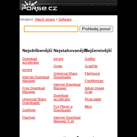
navigace:
Hlavní strana
»
Software
Nejoblíbenější
Nejstahovanější
Nejčerstvější
Download
torrent
GetBot
accelerator
Origin
GrabFile
torrent
Universal Share
FileHound
Internet Download
Downloader
Manager
FotoMonster
Internet Download
Free Download
Manager
Adsen Image
Manager
Grab
Download
Universal Share
accelerator
PicaLoader
Downloader
FLV Player a
Bitvo
GetRight
Downloader
Flashget
Internet Download
Manager 5.16