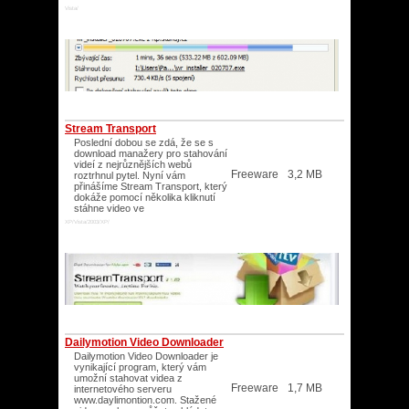
Vista/
Stream Transport
Poslední dobou se zdá, že se s
download manažery pro stahování
videí z nejrůznějších webů
Freeware
3,2 MB
roztrhnul pytel. Nyní vám
přinášíme Stream Transport, který
dokáže pomocí několika kliknutí
stáhne video ve
XP/Vista/2003/XP/
Dailymotion Video Downloader
Dailymotion Video Downloader je
vynikající program, který vám
umožní stahovat videa z
Freeware
1,7 MB
internetového serveru
www.daylimontion.com. Stažené