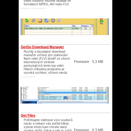
video soubory můžete ukládat ve
formátech MPEG, AVI nebo FLV.
95/98/ME/NT/XP/Vista/2003/XP/
GetGo Download Manager
Rychlý a bezplatný download
manažer určený pro stahování
flash videí (FLV) téměř ze všech
Freeware
5,3 MB
internetových stránek
poskytujících tento typ videí.
Hlavní chloubou programu je
vysoká rychlost, ožnost naváz
XP/Vista/2003/XP/
Get Files
Potřebujete stáhnout více souborů
naráz a nebaví vás pořád klikat,
vybrat místo kam chcete daný
Freeware
0.3 MB
soubor uložit, čekat a pak to zažít