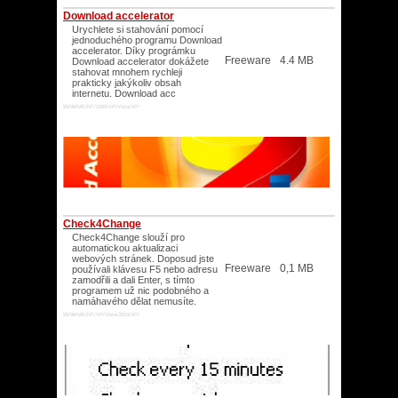
Download accelerator
Urychlete si stahování pomocí
jednoduchého programu Download
accelerator. Díky prográmku
Freeware
4.4 MB
Download accelerator dokážete
stahovat mnohem rychleji
prakticky jakýkoliv obsah
internetu. Download acc
95/98/ME/NT/2000/XP/Vista/XP/
Check4Change
Check4Change slouží pro
automatickou aktualizaci
webových stránek. Doposud jste
Freeware
0,1 MB
používali klávesu F5 nebo adresu
zamodřili a dali Enter, s tímto
programem už nic podobného a
namáhavého dělat nemusíte.
95/98/ME/NT/XP/Vista/2003/XP/