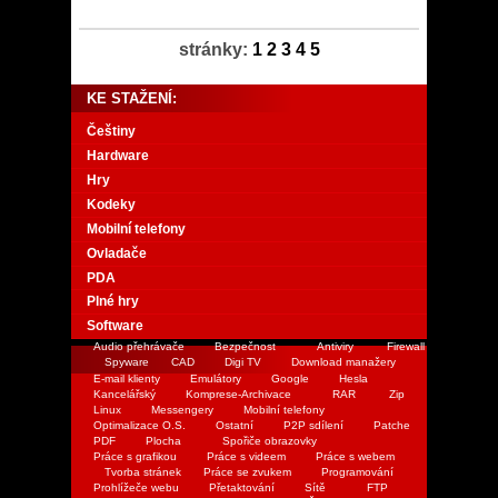
stránky:
1
2
3
4
5
KE STAŽENÍ:
Češtiny
Hardware
Hry
Kodeky
Mobilní telefony
Ovladače
PDA
Plné hry
Software
Audio přehrávače
Bezpečnost
Antiviry
Firewall
Spyware
CAD
Digi TV
Download manažery
E-mail klienty
Emulátory
Google
Hesla
Kancelářský
Komprese-Archivace
RAR
Zip
Linux
Messengery
Mobilní telefony
Optimalizace O.S.
Ostatní
P2P sdílení
Patche
PDF
Plocha
Spořiče obrazovky
Práce s grafikou
Práce s videem
Práce s webem
Tvorba stránek
Práce se zvukem
Programování
Prohlížeče webu
Přetaktování
Sítě
FTP