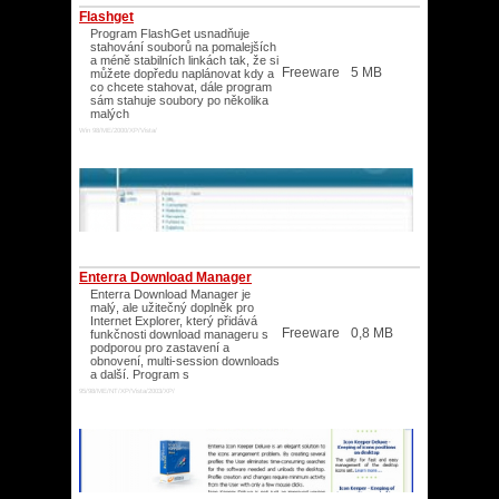
Flashget
Program FlashGet usnadňuje
stahování souborů na pomalejších
a méně stabilních linkách tak, že si
Freeware
5 MB
můžete dopředu naplánovat kdy a
co chcete stahovat, dále program
sám stahuje soubory po několika
malých
Win 98/ME/2000/XP/Vista/
Enterra Download Manager
Enterra Download Manager je
malý, ale užitečný doplněk pro
Internet Explorer, který přidává
Freeware
0,8 MB
funkčnosti download manageru s
podporou pro zastavení a
obnovení, multi-session downloads
a další. Program s
95/98/ME/NT/XP/Vista/2003/XP/