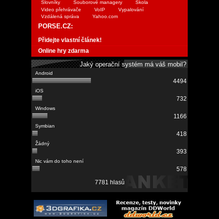
Slovníky
Souborové managery
Škola
Video přehrávače
VoIP
Vypalování
Vzdálená správa
Yahoo.com
PORSE.CZ:
Přidejte vlastní článek!
Online hry zdarma
Jaký operační systém má váš mobil?
4494
732
1166
418
393
578
7781 hlasů