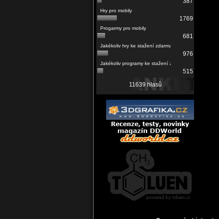
387
1769
681
976
515
11639 hlasů