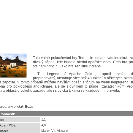
Toto volné pokračování hry Ten Little Indians vás tentokrát 
divoký západ, kde budete hledat apačské zlato. Celá hra pr
stejném principu jako hra Ten little Indians.
The Legend of Apache Gold je oproti prvnímu dí
propracovaný, obsahuje více než 40 lokací, v některých okam
ě zapotíte. V tomto případě můžete navštívit obsáhle fórum na webu helpforenglis
ena pro pokročilejší angličtináře, ale se slovníkem to půjde i začátečníkům. Proc
ka z oblastí divokého západu, ale i slovíčka týkající se každodenního života.
program přidal:
Boba
robnosti:
1.1
ze:
4,8
ikost (MB):
Marek Vít, Vitware
obce: