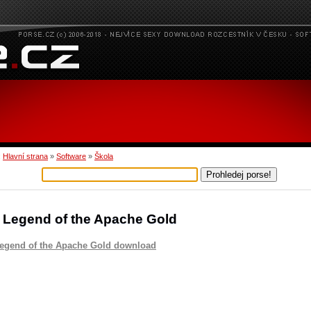
:
Hlavní strana
»
Software
»
Škola
 Legend of the Apache Gold
egend of the Apache Gold download