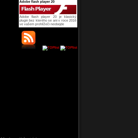
Adobe flash player 20
Adobe flash player 20 je klasický
plugin bez kterého se ani v roce 2016
ve vašem prohlížeči neobejde