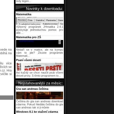
tedy legen...
Novinky k downloadu:
Matematika
Výborný progránek JHmatika 2.4.1
poskytuje jednoduchou pomoc pro
děti ...
Matematika pro ZŠ
zavede na
Nedaří se v matice, ale na kompu
vám to jde? Zkuste prográmek
obíhá na
Matemati...
Psaní všemi deseti
lu více
žicích se
h.cz. Hra
Asi každý se chce naučit psát všemi
vičíte si
deseti prsty. S tímto programem to...
Nejstahovanější za měsíc:
Gta san andreas čeština
Čeština do gta san andreas download
zdarma. Pokud hledáte čeština do gta
san andreas tak si ji můete
Windows 8.1 ke stažení zdarma