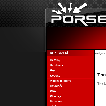
KE STAŽENÍ:
navigace
Češtiny
Hardware
Hry
The
Kodeky
Mobilní telefony
The L
Ovladače
PDA
Plné hry
Software
Audio přehrávače