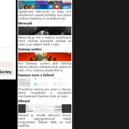
Společnost Microsoft za dobu své
působnosti urazila pořádný kus práce
směrem dopředu a výsledkem jso
Minecraft
Minecraft je hra s malými kostičkami,
které můžete postupně skládat na
sebe a po nějaké době z toho
Subway surfers
Hru Subway surfers jistě netřeba
nikomu dlouho představovat, jedná se
totiž o hru známou především d
Daemon tools v češtině
Prověřený nástroj pro práci s obrazy
disků respektive s virtuálními
mechanikami Daemon tools je nepo
KBoard
KBoard je skvělé diskuzní fórum,
které naprogramoval mladý
programátor Štěpán Mátl, se hodí
napříkla