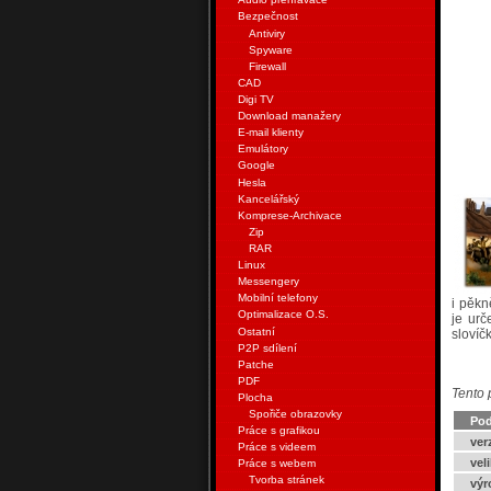
Bezpečnost
Antiviry
Spyware
Firewall
CAD
Digi TV
Download manažery
E-mail klienty
Emulátory
Google
Hesla
Kancelářský
Komprese-Archivace
Zip
RAR
Linux
Messengery
Mobilní telefony
i pěkn
Optimalizace O.S.
je urč
Ostatní
slovíč
P2P sdílení
Patche
PDF
Tento 
Plocha
Spořiče obrazovky
Pod
Práce s grafikou
ver
Práce s videem
vel
Práce s webem
Tvorba stránek
výr