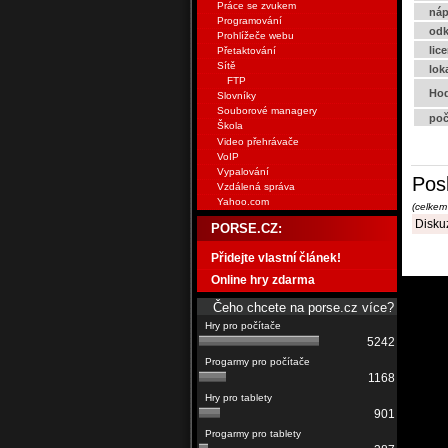
Práce se zvukem
náp
Programování
odk
Prohlížeče webu
lic
Přetaktování
Sítě
lok
FTP
Hod
Slovníky
Souborové managery
poč
Škola
Video přehrávače
VoIP
Vypalování
Pos
Vzdálená správa
Yahoo.com
(celkem
Diskuz
PORSE.CZ:
Přidejte vlastní článek!
Online hry zdarma
Čeho chcete na porse.cz více?
5242
1168
901