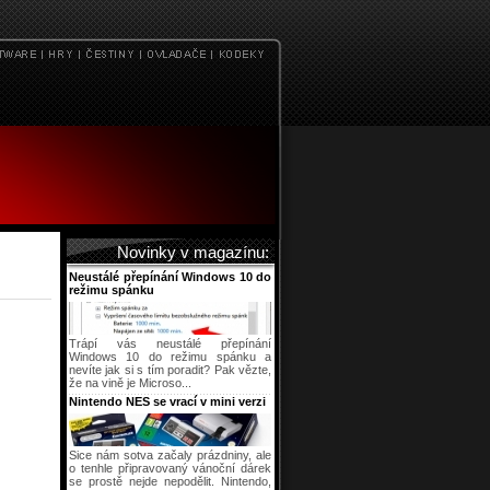
Novinky v magazínu:
Neustálé přepínání Windows 10 do
režimu spánku
Trápí vás neustálé přepínání
Windows 10 do režimu spánku a
nevíte jak si s tím poradit? Pak vězte,
že na vině je Microso...
Nintendo NES se vrací v mini verzi
Sice nám sotva začaly prázdniny, ale
o tenhle připravovaný vánoční dárek
se prostě nejde nepodělit. Nintendo,