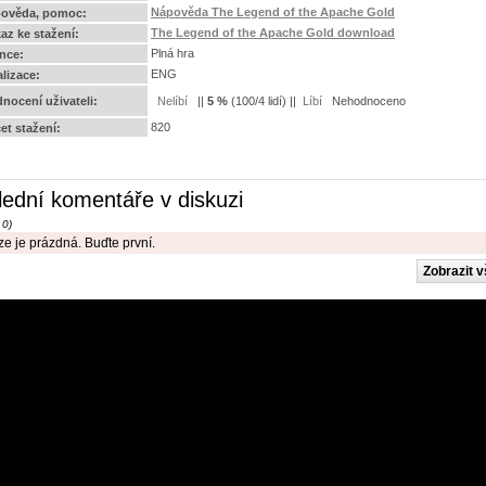
Nápověda The Legend of the Apache Gold
ověda, pomoc:
The Legend of the Apache Gold download
az ke stažení:
Plná hra
ence:
ENG
alizace:
nocení uživateli:
||
5
%
(
100
/
4 lidí
) ||
Nehodnoceno
820
et stažení:
lední komentáře v diskuzi
 0)
e je prázdná. Buďte první.