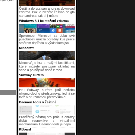
Čeština do gta san andreas download
zdarma. Pokud hledáte čeština do gta
san andreas tak si ji můete
Windows 8.1 ke stažení zdarma
Společnost Microsoft za dobu své
působnosti urazila pořádný kus práce
směrem dopředu a výsledkem jso
Minecraft
Minecraft je hra s malými kostičkami,
které můžete postupně skládat na
sebe a po nějaké době z toho
Subway surfers
Hru Subway surfers jistě netřeba
nikomu dlouho představovat, jedná se
totiž o hru známou především d
Daemon tools v češtině
Prověřený nástroj pro práci s obrazy
disků respektive s virtuálními
mechanikami Daemon tools je nepo
KBoard