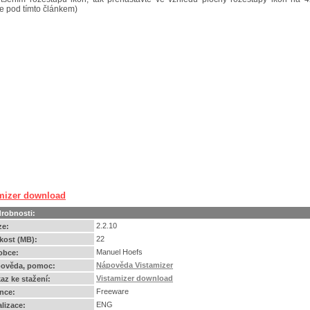
e pod tímto článkem)
mizer download
robnosti:
2.2.10
ze:
22
ikost (MB):
Manuel Hoefs
obce:
Nápověda Vistamizer
ověda, pomoc:
Vistamizer download
az ke stažení:
Freeware
ence:
ENG
alizace: