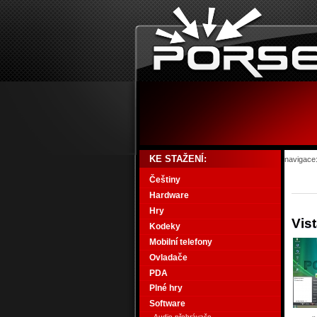
KE STAŽENÍ:
navigace
Češtiny
Hardware
Hry
Vis
Kodeky
Mobilní telefony
Ovladače
PDA
Plné hry
Software
Audio přehrávače