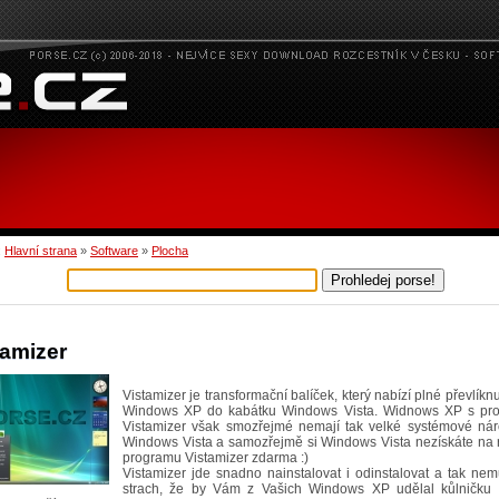
:
Hlavní strana
»
Software
»
Plocha
tamizer
Vistamizer je transformační balíček, který nabízí plné převlíknu
Windows XP do kabátku Windows Vista. Widnows XP s p
Vistamizer však smozřejmé nemají tak velké systémové nár
Windows Vista a samozřejmě si Windows Vista nezískáte na r
programu Vistamizer zdarma :)
Vistamizer jde snadno nainstalovat i odinstalovat a tak nem
strach, že by Vám z Vašich Windows XP udělal kůlničku n