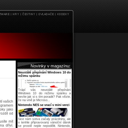
Novinky v magazínu:
Neustálé přepínání Windows 10 do
režimu spánku
Trápí vás neustálé přepínání
Windows 10 do režimu spánku a
nevíte jak si s tím poradit? Pak vězte,
že na vině je Microso...
tí vašich
Nintendo NES se vrací v mini verzi
rogramem
oky jako
ozdíl od
Sice nám sotva začaly prázdniny, ale
usíte mít
o tenhle připravovaný vánoční dárek
a dříví.
se prostě nejde nepodělit. Nintendo,