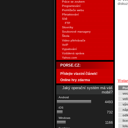
Práce se zvukem
diskuz
Programování
Prohlížeče webu
Přetaktování
Sítě
FTP
Slovníky
Souborové managery
Škola
Video přehrávače
VoIP
Vypalování
Vzdálená správa
Yahoo.com
PORSE.CZ:
Přidejte vlastní článek!
Online hry zdarma
Vista
Jaký operační systém má váš
Pod
mobil?
ver
vel
4493
výr
náp
732
odk
lic
1166
lok