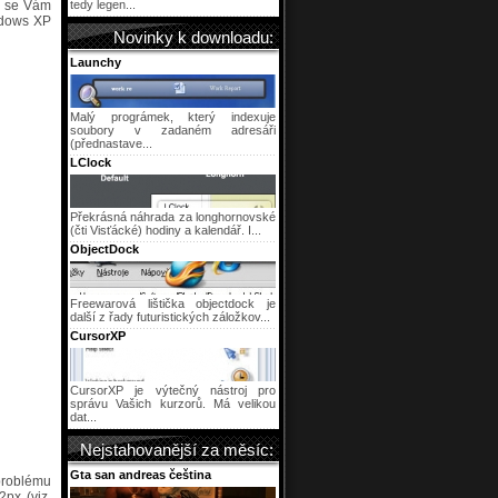
by se Vám
tedy legen...
ndows XP
Novinky k downloadu:
Launchy
Malý prográmek, který indexuje
soubory v zadaném adresáři
(přednastave...
LClock
Překrásná náhrada za longhornovské
(čti Visťácké) hodiny a kalendář. I...
ObjectDock
Freewarová lištička objectdock je
další z řady futuristických záložkov...
CursorXP
CursorXP je výtečný nástroj pro
správu Vašich kurzorů. Má velikou
dat...
Nejstahovanější za měsíc:
Gta san andreas čeština
problému
px (viz.