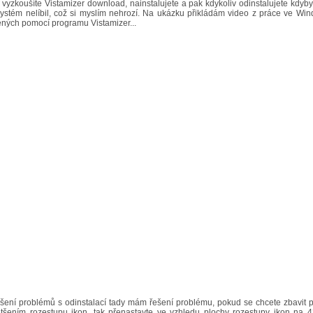
 vyzkoušíte Vistamizer download, nainstalujete a pak kdykoliv odinstalujete kdy
ystém nelíbil, což si myslím nehrozí. Na ukázku přikládám video z práce ve Wi
ných pomocí programu Vistamizer...
šení problémů s odinstalací tady mám řešení problému, pokud se chcete zbavit 
tšením rozestupu ikon, tak přenastavte ve vzhledu plochy rozestupy ikon na 42