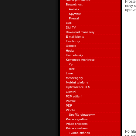
Prostě
Bezpečnost
nový s
Antiviry
uprave
Spyware
Firewall
CAD
Digi TV
Download manažery
E-mail klienty
Emulátory
Google
Hesla
Kancelářský
Komprese-Archivace
Zip
RAR
Linux
Messengery
Mobilní telefony
Optimalizace O.S.
Ostatní
P2P sdílení
Patche
PDF
Plocha
Spořiče obrazovky
Práce s grafikou
Práce s videem
Práce s webem
Po hlá
Tvorba stránek
se zvě