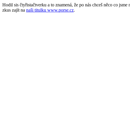
Hodil sis čtyřistačtverku a to znamená, že po nás chceš něco co jsm
zkus zajít na
naši titulku www.porse.cz
.