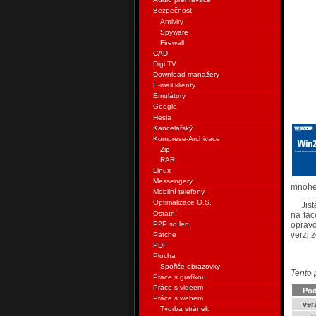
Bezpečnost
Antiviry
Spyware
Firewall
CAD
Digi TV
Download manažery
E-mail klienty
Emulátory
Google
Hesla
Kancelářský
Komprese-Archivace
Zip
RAR
Linux
Messengery
mnohe
Mobilní telefony
Optimalizace O.S.
Jis
Ostatní
na fac
P2P sdílení
oprav
verzi 
Patche
PDF
Plocha
Spořiče obrazovky
Tento 
Práce s grafikou
Práce s videem
Pod
Práce s webem
ver
Tvorba stránek