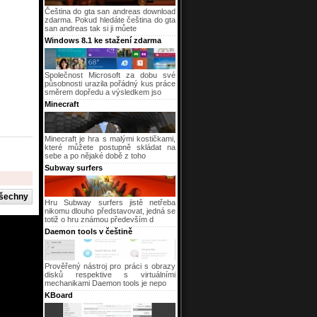
Čeština do gta san andreas download
zdarma. Pokud hledáte čeština do gta
san andreas tak si ji můete
Windows 8.1 ke stažení zdarma
Společnost Microsoft za dobu své
působnosti urazila pořádný kus práce
směrem dopředu a výsledkem jso
Minecraft
Minecraft je hra s malými kostičkami,
které můžete postupně skládat na
sebe a po nějaké době z toho
Subway surfers
Hru Subway surfers jistě netřeba
nikomu dlouho představovat, jedná se
totiž o hru známou především d
Daemon tools v češtině
Prověřený nástroj pro práci s obrazy
disků respektive s virtuálními
mechanikami Daemon tools je nepo
KBoard