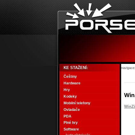
KE STAŽENÍ:
navigace
Češtiny
Hardware
Hry
Win
Kodeky
Mobilní telefony
WinZ
Ovladače
PDA
Plné hry
Software
Audio přehrávače