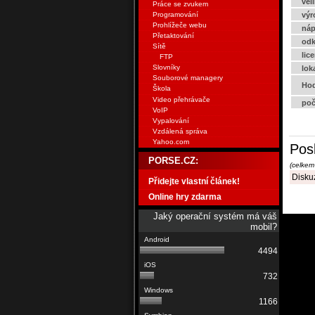
vel
Práce se zvukem
Programování
výr
Prohlížeče webu
náp
Přetaktování
odk
Sítě
lic
FTP
Slovníky
lok
Souborové managery
Hod
Škola
Video přehrávače
poč
VoIP
Vypalování
Vzdálená správa
Yahoo.com
Pos
PORSE.CZ:
(celkem
Diskuz
Přidejte vlastní článek!
Online hry zdarma
Jaký operační systém má váš
mobil?
4494
732
1166