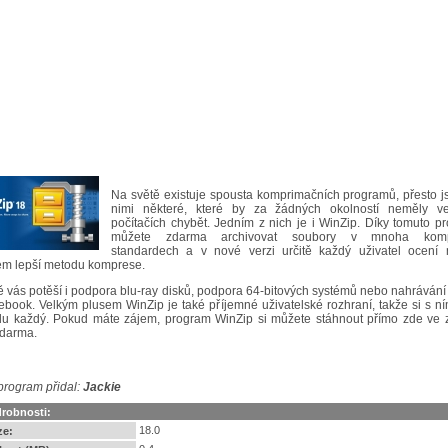
Na světě existuje spousta komprimačních programů, přesto j
nimi některé, které by za žádných okolností neměly v
počítačích chybět. Jedním z nich je i WinZip. Díky tomuto 
můžete zdarma archivovat soubory v mnoha komp
standardech a v nové verzi určitě každý uživatel ocení
m lepší metodu komprese.
tě vás potěší i podpora blu-ray disků, podpora 64-bitových systémů nebo nahráván
ebook. Velkým plusem WinZip je také příjemné uživatelské rozhraní, takže si s n
du každý. Pokud máte zájem, program WinZip si můžete stáhnout přímo zde ve 
zdarma.
program přidal:
Jackie
robnosti:
18.0
ze: