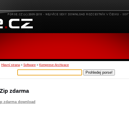
:
Hlavní strana
»
Software
»
Komprese-Archivace
Zip zdarma
ip zdarma download