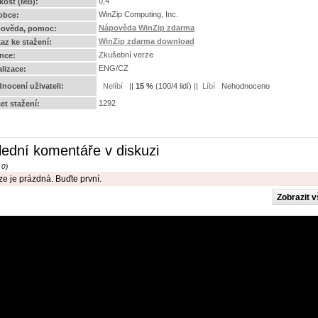
0,4
ikost (MB):
WinZip Computing, Inc.
obce:
Nápověda WinZip zdarma
ověda, pomoc:
WinZip zdarma download
az ke stažení:
Zkušební verze
ence:
ENG/CZ
alizace:
nocení uživateli:
||
15
%
(
100
/
4 lidí
) ||
Nehodnoceno
1292
et stažení:
lední komentáře v diskuzi
 0)
e je prázdná. Buďte první.