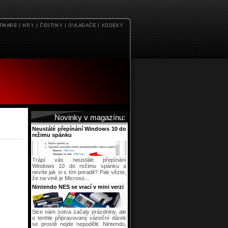
Novinky v magazínu:
Neustálé přepínání Windows 10 do
režimu spánku
Trápí vás neustálé přepínání
Windows 10 do režimu spánku a
nevíte jak si s tím poradit? Pak vězte,
že na vině je Microso...
Nintendo NES se vrací v mini verzi
Sice nám sotva začaly prázdniny, ale
o tenhle připravovaný vánoční dárek
se prostě nejde nepodělit. Nintendo,