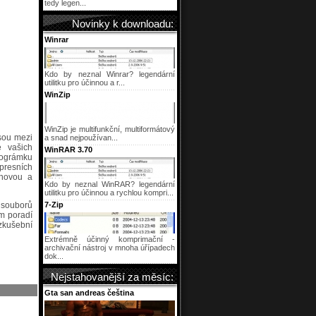
tedy legen...
Novinky k downloadu:
Winrar
Kdo by neznal Winrar? legendární
utilitku pro účinnou a r...
WinZip
WinZip je multifunkční, multiformátový
sou mezi
a snad nejpoužívan...
e vašich
WinRAR 3.70
prográmku
resních
 novou a
Kdo by neznal WinRAR? legendární
utilitku pro účinnou a rychlou kompri...
í souborů
7-Zip
ím poradí
zkušební
Extrémně účinný komprimační -
archivační nástroj v mnoha úřípadech
dok...
Nejstahovanější za měsíc:
Gta san andreas čeština