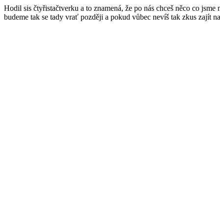
Hodil sis čtyřistačtverku a to znamená, že po nás chceš něco co jsme
budeme tak se tady vrať později a pokud vůbec nevíš tak zkus zajít n