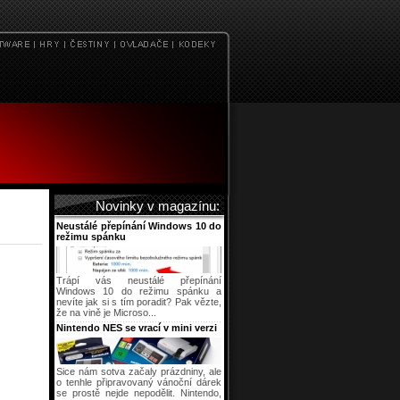
Novinky v magazínu:
Neustálé přepínání Windows 10 do
režimu spánku
Trápí vás neustálé přepínání
Windows 10 do režimu spánku a
nevíte jak si s tím poradit? Pak vězte,
že na vině je Microso...
Nintendo NES se vrací v mini verzi
Sice nám sotva začaly prázdniny, ale
o tenhle připravovaný vánoční dárek
se prostě nejde nepodělit. Nintendo,