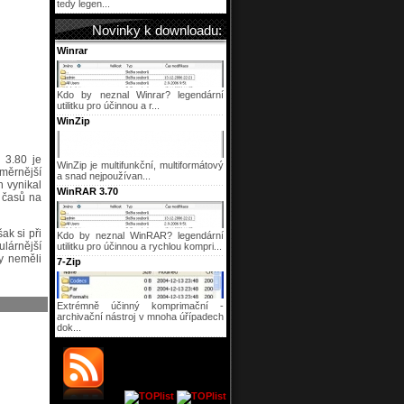
tedy legen...
Novinky k downloadu:
Winrar
Kdo by neznal Winrar? legendární
utilitku pro účinnou a r...
WinZip
 3.80 je
WinZip je multifunkční, multiformátový
měrnější
a snad nejpoužívan...
h vynikal
WinRAR 3.70
 časů na
k si při
Kdo by neznal WinRAR? legendární
lárnější
utilitku pro účinnou a rychlou kompri...
vy neměli
7-Zip
Extrémně účinný komprimační -
archivační nástroj v mnoha úřípadech
dok...