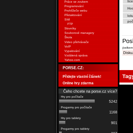
lic
Práce se zvukem
Programování
Hod
Prohlížeče webu
Přetaktování
lok
Sítě
poč
FTP
Slovníky
Souborové managery
Škola
Pos
Video přehrávače
VoIP
(celkem
Vypalování
Diskuz
Vzdálená správa
Yahoo.com
PORSE.CZ:
Tag
Přidejte vlastní článek!
Online hry zdarma
Čeho chcete na porse.cz více?
5242
1168
901