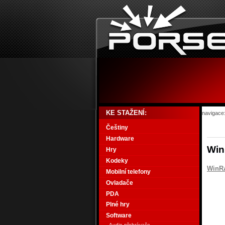
KE STAŽENÍ:
navigace
Češtiny
Hardware
Win
Hry
Kodeky
WinR
Mobilní telefony
Ovladače
PDA
Plné hry
Software
Audio přehrávače