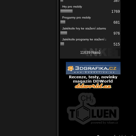
387
1769
681
976
515
11639 hlasů