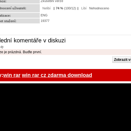
Zkušební verze
ence:
nocení uživateli:
||
74
%
(
100
/
12
) ||
Nehodnoceno
ENG
alizace:
19377
et stažení:
lední komentáře v diskuzi
 0)
e je prázdná. Buďte první.
y:
win rar
win rar cz zdarma download