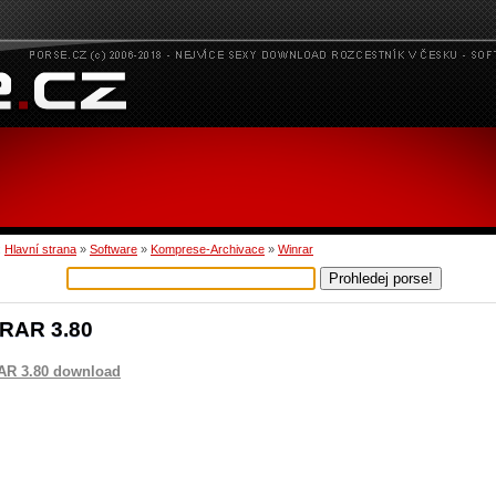
:
Hlavní strana
»
Software
»
Komprese-Archivace
»
Winrar
RAR 3.80
AR 3.80 download