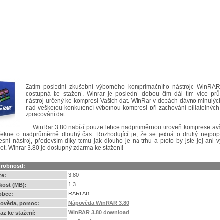
Zatím poslední zkušební výborného komprimačního nástroje WinRAR
dostupná ke stažení. Winrar je poslední dobou čím dál tím více prů
nástroj určený ke kompresi Vašich dat. WinRar v dobách dávno minulýc
nad veškerou konkurencí výbornou kompresi při zachování přijatelných
zpracování dat.
WinRar 3.80 nabízí pouze lehce nadprůměrnou úroveň komprese avša
řekne o nadprůměrně dlouhý čas. Rozhodující je, že se jedná o druhý nejpopu
sní nástroj, především díky tomu jak dlouho je na trhu a proto by jste jej ani 
et. Winrar 3.80 je dostupný zdarma ke stažení!
robnosti:
3,80
ze:
1,3
ikost (MB):
RARLAB
obce:
Nápověda WinRAR 3.80
ověda, pomoc:
WinRAR 3.80 download
az ke stažení: