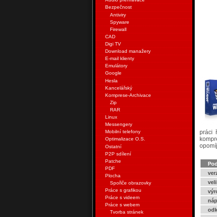
Bezpečnost
Antiviry
Spyware
Firewall
CAD
Digi TV
Download manažery
E-mail klienty
Emulátory
Google
Hesla
Kancelářský
Komprese-Archivace
Zip
RAR
Linux
Messengery
práci 
Mobilní telefony
kompre
Optimalizace O.S.
opomíj
Ostatní
P2P sdílení
Patche
Pod
PDF
ver
Plocha
vel
Spořiče obrazovky
Práce s grafikou
výr
Práce s videem
náp
Práce s webem
odk
Tvorba stránek