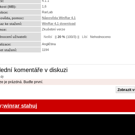
4.1.1
ze:
1,6
ikost (MB):
RarLab
obce:
Nápověda WinRar 4.1
ověda, pomoc:
WinRar 4.1 download
az ke stažení:
Zkušební verze
ence:
nocení uživateli:
||
20
%
(
100
/
3
) ||
Nehodnoceno
Angličtina
alizace:
1194
et stažení:
lední komentáře v diskuzi
 0)
e je prázdná. Buďte první.
y:
winrar stahuj