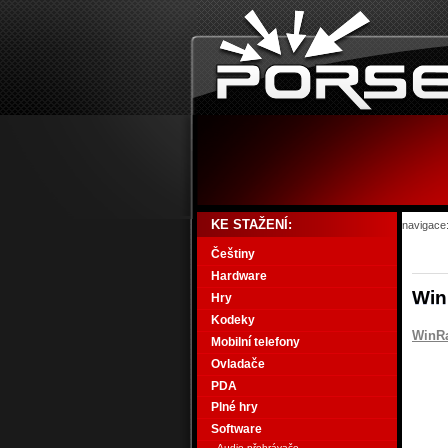
KE STAŽENÍ:
navigace
Češtiny
Hardware
Win
Hry
Kodeky
WinRa
Mobilní telefony
Ovladače
PDA
Plné hry
Software
Audio přehrávače