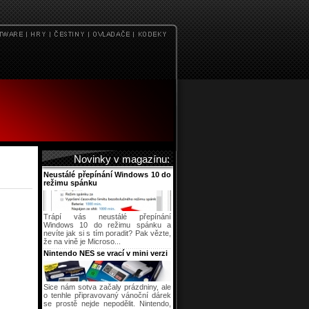
Novinky v magazínu:
Neustálé přepínání Windows 10 do
režimu spánku
Trápí vás neustálé přepínání
Windows 10 do režimu spánku a
nevíte jak si s tím poradit? Pak vězte,
že na vině je Microso...
Nintendo NES se vrací v mini verzi
Sice nám sotva začaly prázdniny, ale
o tenhle připravovaný vánoční dárek
se prostě nejde nepodělit. Nintendo,