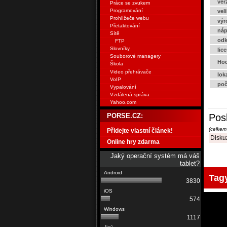
ver
Práce se zvukem
Programování
vel
Prohlížeče webu
výr
Přetaktování
náp
Sítě
odk
FTP
Slovníky
lic
Souborové managery
Hod
Škola
Video přehrávače
lok
VoIP
poč
Vypalování
Vzdálená správa
Yahoo.com
Pos
PORSE.CZ:
(celkem
Přidejte vlastní článek!
Diskuz
Online hry zdarma
Jaký operační systém má váš
tablet?
Tag
3830
574
1117