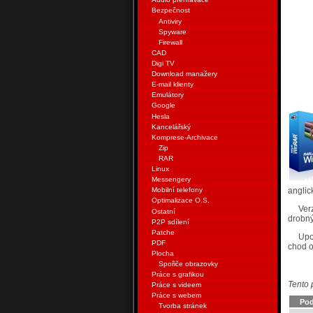
Bezpečnost
Antiviry
Spyware
Firewall
CAD
Digi TV
Download manažery
E-mail klienty
Emulátory
Google
Hesla
Kancelářský
Komprese-Archivace
Zip
RAR
Linux
Messengery
anglic
Mobilní telefony
Optimalizace O.S.
Ver
Ostatní
drobný
P2P sdílení
Patche
Upo
PDF
chod o
Plocha
Spořiče obrazovky
Práce s grafikou
Tento 
Práce s videem
Práce s webem
Pod
Tvorba stránek