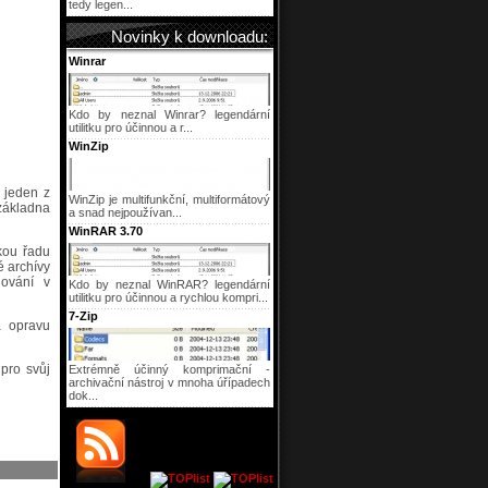
tedy legen...
Novinky k downloadu:
Winrar
Kdo by neznal Winrar? legendární
utilitku pro účinnou a r...
WinZip
 jeden z
WinZip je multifunkční, multiformátový
základna
a snad nejpoužívan...
WinRAR 3.70
kou řadu
é archívy
lování v
Kdo by neznal WinRAR? legendární
utilitku pro účinnou a rychlou kompri...
7-Zip
á opravu
pro svůj
Extrémně účinný komprimační -
archivační nástroj v mnoha úřípadech
dok...