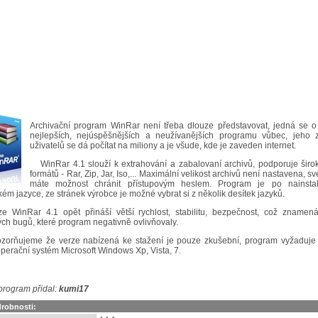
Archivační program WinRar není třeba dlouze představovat, jedná se o
nejlepších, nejúspěšnějších a neužívanějších programu vůbec, jeho 
uživatelů se dá počítat na miliony a je všude, kde je zaveden internet.
WinRar 4.1 slouží k extrahování a zabalovaní archivů, podporuje širo
formátů - Rar, Zip, Jar, Iso,... Maximální velikost archivů není nastavena, sv
máte možnost chránit přístupovým heslem. Program je po nainsta
kém jazyce, ze stránek výrobce je možné vybrat si z několik desítek jazyků.
ze WinRar 4.1 opět přináší větší rychlost, stabilitu, bezpečnost, což znamen
ch bugů, které program negativně ovlivňovaly.
zorňujeme že verze nabízená ke stažení je pouze zkušební, program vyžaduje 
perační systém Microsoft Windows Xp, Vista, 7.
program přidal:
kumi17
robnosti: