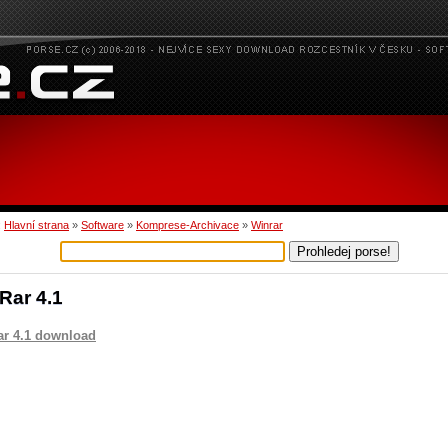
:
Hlavní strana
»
Software
»
Komprese-Archivace
»
Winrar
Rar 4.1
r 4.1 download