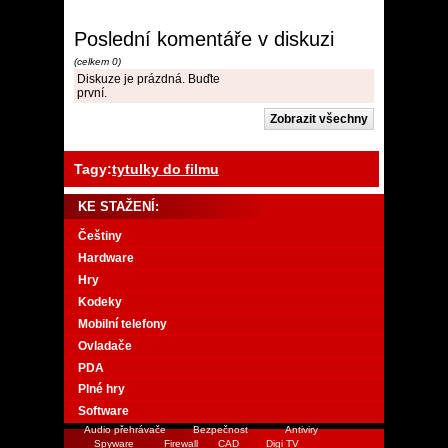
Poslední komentáře v diskuzi
(celkem 0)
Diskuze je prázdná. Buďte
první.
Tagy:
tytulky do filmu
KE STAŽENÍ:
Češtiny
Hardware
Hry
Kodeky
Mobilní telefony
Ovladače
PDA
Plné hry
Software
Audio přehrávače
Bezpečnost
Antiviry
Spyware
Firewall
CAD
Digi TV