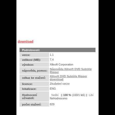
download
Podrobnosti:
1.1
verze:
7,4
velikost (MB):
Xilisoft Corporation
výrobce:
Nápověda Xilisoft DVD Subtitle
nápověda, pomoc:
Ripper
Xilisoft DVD Subtitle Ripper
odkaz ke stažení:
download
Zkušební verze
licence:
ENG
lokalizace:
Hodnocení
||
100
%
(
100
/
1 lidí
) ||
uživateli:
Nehodnoceno
829
počet stažení: