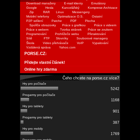
Download manažery
E-mail klienty
Emulátory
Google
Hesla
Kancelářský
Komprese-Archivace
Zip
RAR
Linux
Messengery
Mobilní telefony
Optimalizace O.S.
Ostatní
P2P sdílení
Patche
PDF
Plocha
Spořiče obrazovky
Práce s grafikou
Práce s videem
Práce s webem
Tvorba stránek
Práce se zvukem
Programování
Prohlížeče webu
Přetaktování
Sítě
FTP
Slovníky
Souborové managery
Škola
Video přehrávače
VoIP
Vypalování
Vzdálená správa
Yahoo.com
PORSE.CZ:
Přidejte vlastní článek!
Online hry zdarma
Čeho chcete na porse.cz více?
5242
1168
901
387
1769