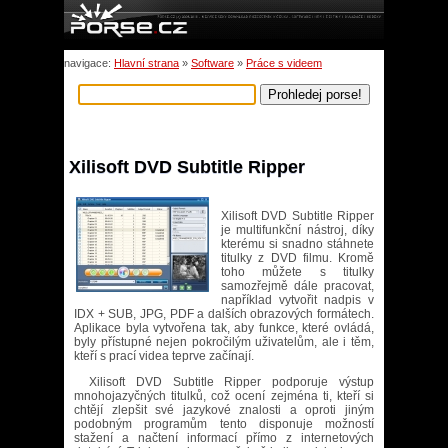
navigace:
Hlavní strana
»
Software
»
Práce s videem
Xilisoft DVD Subtitle Ripper
Xilisoft DVD Subtitle Ripper
je multifunkční nástroj, díky
kterému si snadno stáhnete
titulky z DVD filmu. Kromě
toho můžete s titulky
samozřejmě dále pracovat,
například vytvořit nadpis v
IDX + SUB, JPG, PDF a dalších obrazových formátech.
Aplikace byla vytvořena tak, aby funkce, které ovládá,
byly přístupné nejen pokročilým uživatelům, ale i těm,
kteří s prací videa teprve začínají.
Xilisoft DVD Subtitle Ripper podporuje výstup
mnohojazyčných titulků, což ocení zejména ti, kteří si
chtějí zlepšit své jazykové znalosti a oproti jiným
podobným programům tento disponuje možností
stažení a načtení informací přímo z internetových