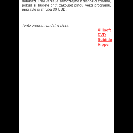
databází. Trial verze je samozřejmě k dispozici zdarma,
pokud si budete chtít zakoupit plnou verzi programu,
připravte si zhruba 30 USD.
Tento program přidal:
evlesa
Xilisoft
DVD
Subtitle
Ripper