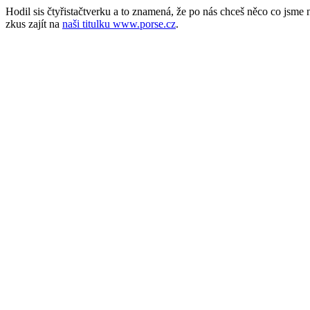
Hodil sis čtyřistačtverku a to znamená, že po nás chceš něco co jsm
zkus zajít na
naši titulku www.porse.cz
.