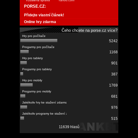
Vzdálená správa
Yahoo.com
PORSE.CZ:
Přidejte vlastní článek!
Online hry zdarma
Čeho chcete na porse.cz více?
5242
1168
901
387
1769
681
976
515
11639 hlasů