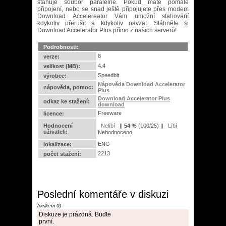
stahuje soubor paralelně. Pokud máte pomalé
připojení, nebo se snad ještě připojujete přes modem
Download Accelereator Vám umožní stahování
kdykoliv přerušit a kdykoliv navzat. Stáhněte si
Download Accelerator Plus přímo z našich serverů!
Podrobnosti:
8
verze:
4.4
velikost (MB):
Speedbit
výrobce:
Nápověda Download Accelerator
nápověda, pomoc:
Plus
Download Accelerator Plus
odkaz ke stažení:
download
Freeware
licence:
Hodnocení
||
54
%
(
100
/
25
) ||
uživateli:
Nehodnoceno
ENG
lokalizace:
2213
počet stažení:
Poslední komentáře v diskuzi
(celkem 0)
Diskuze je prázdná. Buďte
první.