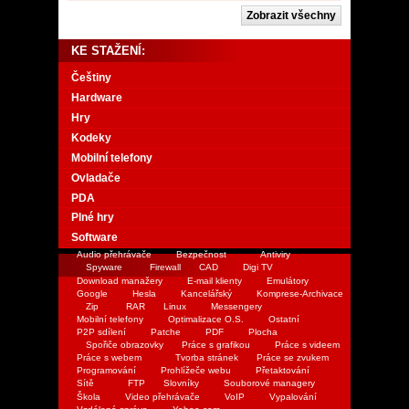
KE STAŽENÍ:
Češtiny
Hardware
Hry
Kodeky
Mobilní telefony
Ovladače
PDA
Plné hry
Software
Audio přehrávače
Bezpečnost
Antiviry
Spyware
Firewall
CAD
Digi TV
Download manažery
E-mail klienty
Emulátory
Google
Hesla
Kancelářský
Komprese-Archivace
Zip
RAR
Linux
Messengery
Mobilní telefony
Optimalizace O.S.
Ostatní
P2P sdílení
Patche
PDF
Plocha
Spořiče obrazovky
Práce s grafikou
Práce s videem
Práce s webem
Tvorba stránek
Práce se zvukem
Programování
Prohlížeče webu
Přetaktování
Sítě
FTP
Slovníky
Souborové managery
Škola
Video přehrávače
VoIP
Vypalování