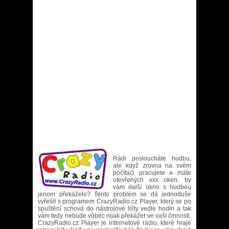
Rádi posloucháte hudbu,
ale když zrovna na svém
počítači pracujete a máte
otevřených xxx oken, by
vám další okno s hudbou
jenom překáželo? Tento problém se dá jednoduše
vyřešit s programem CrazyRadio.cz Player, který se po
spuštění schová do nástrojové lišty vedle hodin a tak
vám tedy nebude vůbec nijak překážet ve vaší činnosti.
CrazyRadio.cz Player je internetové rádio, které hraje