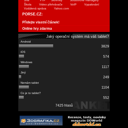
Sítě
FTP
Slovníky
Souborové managery
Škola
Video přehrávače
VoIP
Vypalování
Vzdálená správa
Yahoo.com
PORSE.CZ:
Přidejte vlastní článek!
Online hry zdarma
Jaký operační systém má váš tablet?
3829
574
1117
249
1104
552
7425 hlasů