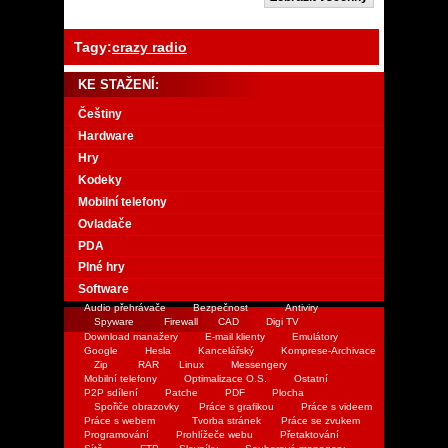
Tagy:
crazy radio
KE STAŽENÍ:
Češtiny
Hardware
Hry
Kodeky
Mobilní telefony
Ovladače
PDA
Plné hry
Software
Audio přehrávače
Bezpečnost
Antiviry
Spyware
Firewall
CAD
Digi TV
Download manažery
E-mail klienty
Emulátory
Google
Hesla
Kancelářský
Komprese-Archivace
Zip
RAR
Linux
Messengery
Mobilní telefony
Optimalizace O.S.
Ostatní
P2P sdílení
Patche
PDF
Plocha
Spořiče obrazovky
Práce s grafikou
Práce s videem
Práce s webem
Tvorba stránek
Práce se zvukem
Programování
Prohlížeče webu
Přetaktování