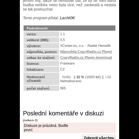
jenom hity, takže se nemusíte bát, že by se vám daná
hudba nelíbila nebo byla více, než zastaralá a nedala
se tak poslouchat.
Tento program přidal:
LachiOK
Podrobnosti:
1.1
verze:
0,5
velikost (MB):
XCenter.eu, o.s. - Radek Hemelík
výrobce:
Nápověda CrazyRadio.cz Player
nápověda, pomoc:
CrazyRadio.cz Player download
odkaz ke stažení:
Freeware
licence:
CZ
lokalizace:
Hodnocení
||
32
%
(
100
/
5 lidí
) ||
uživateli:
Nehodnoceno
865
počet stažení:
Poslední komentáře v diskuzi
(celkem 0)
Diskuze je prázdná. Buďte
první.