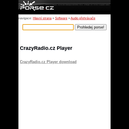
navigace:
Hlavní strana
»
Software
»
Audio přehrávače
CrazyRadio.cz Player
CrazyRadio.cz Player download