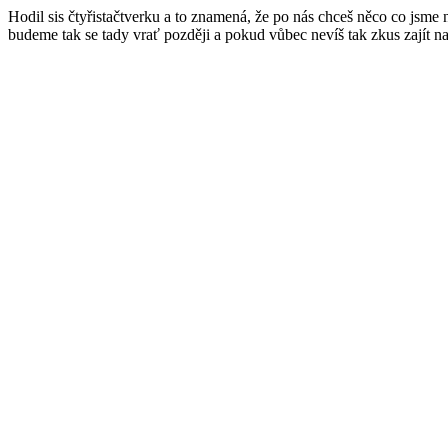
Hodil sis čtyřistačtverku a to znamená, že po nás chceš něco co jsme
budeme tak se tady vrať později a pokud vůbec nevíš tak zkus zajít n