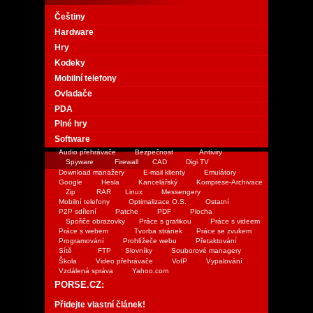
Češtiny
Hardware
Hry
Kodeky
Mobilní telefony
Ovladače
PDA
Plné hry
Software
Audio přehrávače
Bezpečnost
Antiviry
Spyware
Firewall
CAD
Digi TV
Download manažery
E-mail klienty
Emulátory
Google
Hesla
Kancelářský
Komprese-Archivace
Zip
RAR
Linux
Messengery
Mobilní telefony
Optimalizace O.S.
Ostatní
P2P sdílení
Patche
PDF
Plocha
Spořiče obrazovky
Práce s grafikou
Práce s videem
Práce s webem
Tvorba stránek
Práce se zvukem
Programování
Prohlížeče webu
Přetaktování
Sítě
FTP
Slovníky
Souborové managery
Škola
Video přehrávače
VoIP
Vypalování
Vzdálená správa
Yahoo.com
PORSE.CZ:
Přidejte vlastní článek!