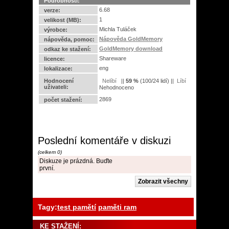
Podrobnosti:
6.68
verze:
1
velikost (MB):
Michla Tuláček
výrobce:
Nápověda GoldMemory
nápověda, pomoc:
GoldMemory download
odkaz ke stažení:
Shareware
licence:
eng
lokalizace:
Hodnocení
||
59
%
(
100
/
24 lidí
) ||
uživateli:
Nehodnoceno
2869
počet stažení:
Poslední komentáře v diskuzi
(celkem 0)
Diskuze je prázdná. Buďte
první.
Tagy:
test pamětí
paměti ram
KE STAŽENÍ: