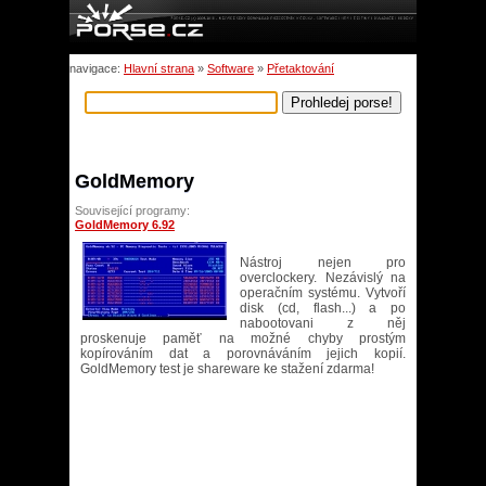
navigace:
Hlavní strana
»
Software
»
Přetaktování
GoldMemory
Související programy:
GoldMemory 6.92
Nástroj nejen pro
overclockery. Nezávislý na
operačním systému. Vytvoří
disk (cd, flash...) a po
nabootovani z něj
proskenuje paměť na možné chyby prostým
kopírováním dat a porovnáváním jejich kopií.
GoldMemory test je shareware ke stažení zdarma!