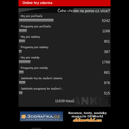
Online hry zdarma
Čeho chcete na porse.cz více?
5242
1168
901
387
1769
681
976
515
11639 hlasů