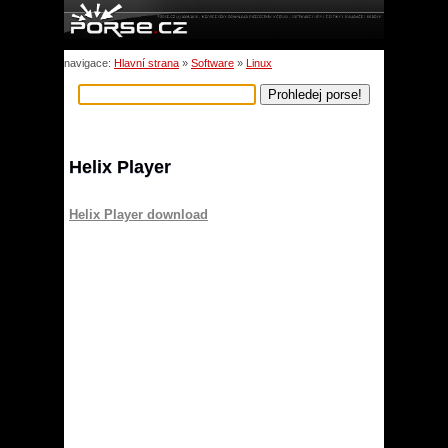
navigace:
Hlavní strana
»
Software
»
Linux
Helix Player
Helix Player download