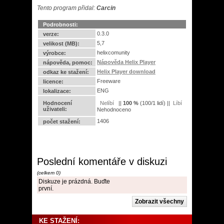
Tento program přidal:
Carcin
Podrobnosti:
0.3.0
verze:
5,7
velikost (MB):
helixcomunity
výrobce:
Nápověda Helix Player
nápověda, pomoc:
Helix Player download
odkaz ke stažení:
Freeware
licence:
ENG
lokalizace:
Hodnocení
||
100
%
(
100
/
1 lidí
) ||
uživateli:
Nehodnoceno
1406
počet stažení:
Poslední komentáře v diskuzi
(celkem 0)
Diskuze je prázdná. Buďte
první.
KE STAŽENÍ: