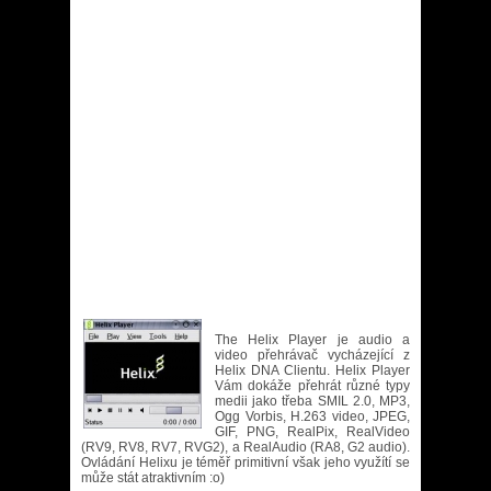
The Helix Player je audio a
video přehrávač vycházející z
Helix DNA Clientu. Helix Player
Vám dokáže přehrát různé typy
medii jako třeba SMIL 2.0, MP3,
Ogg Vorbis, H.263 video, JPEG,
GIF, PNG, RealPix, RealVideo
(RV9, RV8, RV7, RVG2), a RealAudio (RA8, G2 audio).
Ovládání Helixu je téměř primitivní však jeho využítí se
může stát atraktivním :o)